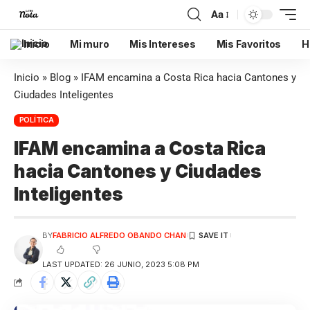
Aa
Inicio
Mi muro
Mis Intereses
Mis Favoritos
H
Inicio
»
Blog
»
IFAM encamina a Costa Rica hacia Cantones y
Ciudades Inteligentes
POLÍTICA
IFAM encamina a Costa Rica
hacia Cantones y Ciudades
Inteligentes
BY
FABRICIO ALFREDO OBANDO CHAN
LAST UPDATED: 26 JUNIO, 2023 5:08 PM