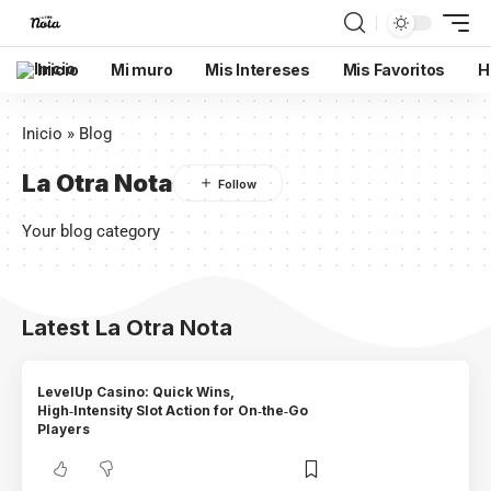
Inicio
Mi muro
Mis Intereses
Mis Favoritos
H
Inicio
»
Blog
La Otra Nota
Your blog category
Latest La Otra Nota
LevelUp Casino: Quick Wins,
High‑Intensity Slot Action for On‑the‑Go
Players