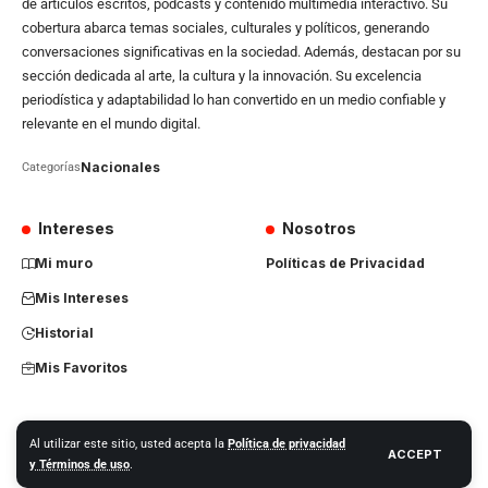
de artículos escritos, podcasts y contenido multimedia interactivo. Su
cobertura abarca temas sociales, culturales y políticos, generando
conversaciones significativas en la sociedad. Además, destacan por su
sección dedicada al arte, la cultura y la innovación. Su excelencia
periodística y adaptabilidad lo han convertido en un medio confiable y
relevante en el mundo digital.
Nacionales
Categorías
Intereses
Nosotros
Mi muro
Políticas de Privacidad
Mis Intereses
Historial
Mis Favoritos
Al utilizar este sitio, usted acepta la
Política de privacidad
ACCEPT
© 2024 – La Otra Nota
y Términos de uso
.