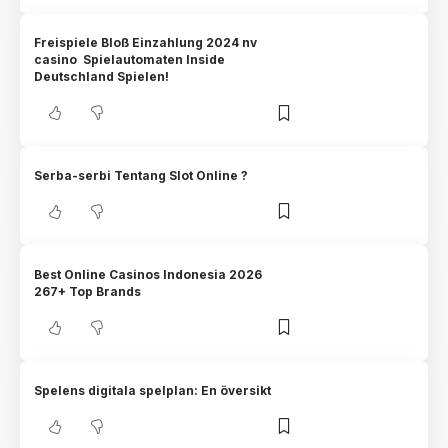
Freispiele Bloß Einzahlung 2024 nv
casino ️ Spielautomaten Inside
Deutschland Spielen!
Serba-serbi Tentang Slot Online ?
Best Online Casinos Indonesia 2026
267+ Top Brands
Spelens digitala spelplan: En översikt