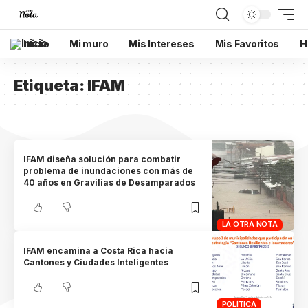
Inicio
Mi muro
Mis Intereses
Mis Favoritos
H
Etiqueta:
IFAM
IFAM diseña solución para combatir
problema de inundaciones con más de
40 años en Gravilias de Desamparados
LA OTRA NOTA
IFAM encamina a Costa Rica hacia
Cantones y Ciudades Inteligentes
POLÍTICA