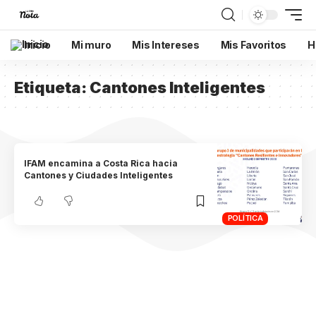
Inicio
Mi muro
Mis Intereses
Mis Favoritos
H
Etiqueta:
Cantones Inteligentes
IFAM encamina a Costa Rica hacia
Cantones y Ciudades Inteligentes
POLÍTICA