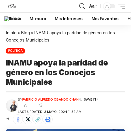
Aa
Inicio
Mi muro
Mis Intereses
Mis Favoritos
H
Inicio
»
Blog
»
INAMU apoya la paridad de género en los
Concejos Municipales
POLÍTICA
INAMU apoya la paridad de
género en los Concejos
Municipales
BY
FABRICIO ALFREDO OBANDO CHAN
LAST UPDATED: 3 MAYO, 2024 11:52 AM