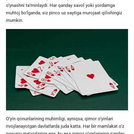
o’ynashni ta’minlaydi. Har qanday savol yoki yordamga
muhtoj bo’lganda, siz
pinco uz
saytiga murojaat qilishingiz
mumkin.
O’yin qonunlarining muhimligi, ayniqsa, qimor o’yinlari
rivojlanayotgan davlatlarda juda katta. Har bir mamlakat o’z
qonuniy me’yorlariga ega, bu esa qimor o’yinlarining qanday