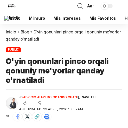
Aa
Inicio
Mi muro
Mis Intereses
Mis Favoritos
H
Inicio
»
Blog
»
O'yin qonunlari pinco orqali qonuniy me'yorlar
qanday o'rnatiladi
PUBLIC
O'yin qonunlari pinco orqali
qonuniy me'yorlar qanday
o'rnatiladi
BY
FABRICIO ALFREDO OBANDO CHAN
LAST UPDATED: 23 ABRIL, 2026 10:58 AM