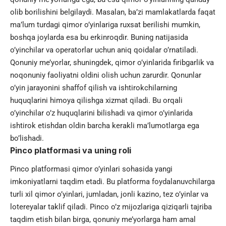
olib borilishini belgilaydi. Masalan, ba’zi mamlakatlarda faqat
ma’lum turdagi qimor o’yinlariga ruxsat berilishi mumkin,
boshqa joylarda esa bu erkinroqdir. Buning natijasida
o’yinchilar va operatorlar uchun aniq qoidalar o’rnatiladi.
Qonuniy me’yorlar, shuningdek, qimor o’yinlarida firibgarlik va
noqonuniy faoliyatni oldini olish uchun zarurdir. Qonunlar
o’yin jarayonini shaffof qilish va ishtirokchilarning
huquqlarini himoya qilishga xizmat qiladi. Bu orqali
o’yinchilar o’z huquqlarini bilishadi va qimor o’yinlarida
ishtirok etishdan oldin barcha kerakli ma’lumotlarga ega
bo’lishadi.
Pinco platformasi va uning roli
Pinco platformasi qimor o’yinlari sohasida yangi
imkoniyatlarni taqdim etadi. Bu platforma foydalanuvchilarga
turli xil qimor o’yinlari, jumladan, jonli kazino, tez o’yinlar va
lotereyalar taklif qiladi. Pinco o’z mijozlariga qiziqarli tajriba
taqdim etish bilan birga, qonuniy me’yorlarga ham amal