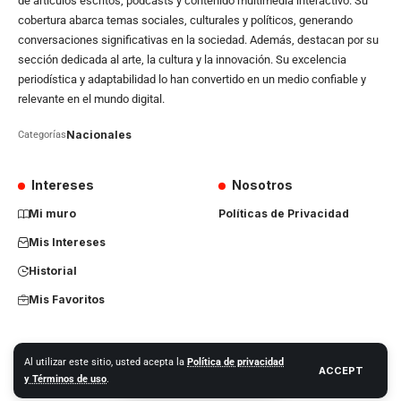
de artículos escritos, podcasts y contenido multimedia interactivo. Su
cobertura abarca temas sociales, culturales y políticos, generando
conversaciones significativas en la sociedad. Además, destacan por su
sección dedicada al arte, la cultura y la innovación. Su excelencia
periodística y adaptabilidad lo han convertido en un medio confiable y
relevante en el mundo digital.
Nacionales
Categorías
Intereses
Nosotros
Mi muro
Políticas de Privacidad
Mis Intereses
Historial
Mis Favoritos
Al utilizar este sitio, usted acepta la
Política de privacidad
ACCEPT
© 2024 – La Otra Nota
y Términos de uso
.