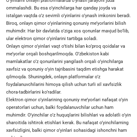
O’yinlarni onlayn platformalarda o’ynash jarayoni juda
ommalashdi. Bu esa o’yinchilarga har qanday joyda va
istalgan vaqtda o’z sevimli o’yinlarini o’ynash imkonini beradi.
Biroq, onlayn qimor o’yinlarining qonuniy me’yorlarini bilish
muhimdir. Har bir davlatda o’ziga xos qonunlar mavjud bo’lib,
ular elektron qimor o’yinlarini tartibga soladi.
Onlayn qimor o’yinlari vaqt o’tishi bilan ko’proq qoidalar va
me’yorlar orqali boshqarilmoqda. O’zbekiston kabi
mamlakatlar o’z qonunlarini yangilash orqali o’yinchilarga
xavfsiz va qonuniy o’yin tajribasini taqdim etishga harakat
qilmoqda. Shuningdek, onlayn platformalar o’z
foydalanuvchilarini himoya qilish uchun turli xil xavfsizlik
chora-tadbirlarini ko’radilar.
Elektron qimor o’yinlarining qonuniy me’yorlari nafaqat o’yin
operatorlari uchun, balki foydalanuvchilar uchun ham
muhimdir. O’yinchilar o’z huquqlarini bilishlari va adolatli o’yin
sharoitida ishtirok etishlari kerak. Bu nafaqat o’yinchilarning
xavfsizligini, balki qimor o’yinlari sohasidagi ishonchni ham