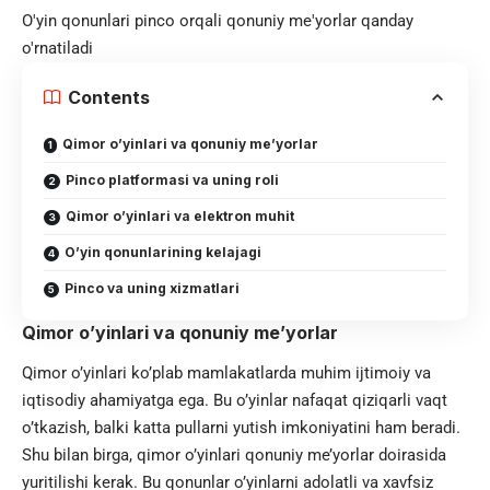
O'yin qonunlari pinco orqali qonuniy me'yorlar qanday
o'rnatiladi
Contents
Qimor o’yinlari va qonuniy me’yorlar
Pinco platformasi va uning roli
Qimor o’yinlari va elektron muhit
O’yin qonunlarining kelajagi
Pinco va uning xizmatlari
Qimor o’yinlari va qonuniy me’yorlar
Qimor o’yinlari ko’plab mamlakatlarda muhim ijtimoiy va
iqtisodiy ahamiyatga ega. Bu o’yinlar nafaqat qiziqarli vaqt
o’tkazish, balki katta pullarni yutish imkoniyatini ham beradi.
Shu bilan birga, qimor o’yinlari qonuniy me’yorlar doirasida
yuritilishi kerak. Bu qonunlar o’yinlarni adolatli va xavfsiz