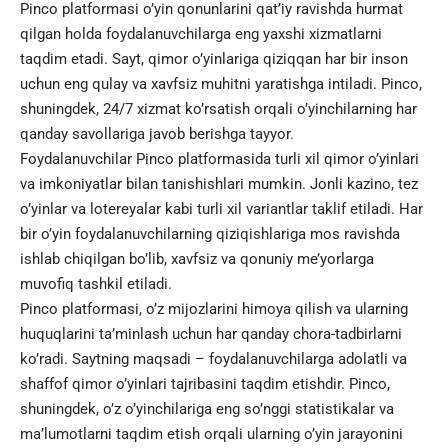
Pinco platformasi o’yin qonunlarini qat’iy ravishda hurmat
qilgan holda foydalanuvchilarga eng yaxshi xizmatlarni
taqdim etadi. Sayt, qimor o’yinlariga qiziqqan har bir inson
uchun eng qulay va xavfsiz muhitni yaratishga intiladi. Pinco,
shuningdek, 24/7 xizmat ko’rsatish orqali o’yinchilarning har
qanday savollariga javob berishga tayyor.
Foydalanuvchilar Pinco platformasida turli xil qimor o’yinlari
va imkoniyatlar bilan tanishishlari mumkin. Jonli kazino, tez
o’yinlar va lotereyalar kabi turli xil variantlar taklif etiladi. Har
bir o’yin foydalanuvchilarning qiziqishlariga mos ravishda
ishlab chiqilgan bo’lib, xavfsiz va qonuniy me’yorlarga
muvofiq tashkil etiladi.
Pinco platformasi, o’z mijozlarini himoya qilish va ularning
huquqlarini ta’minlash uchun har qanday chora-tadbirlarni
ko’radi. Saytning maqsadi – foydalanuvchilarga adolatli va
shaffof qimor o’yinlari tajribasini taqdim etishdir. Pinco,
shuningdek, o’z o’yinchilariga eng so’nggi statistikalar va
ma’lumotlarni taqdim etish orqali ularning o’yin jarayonini