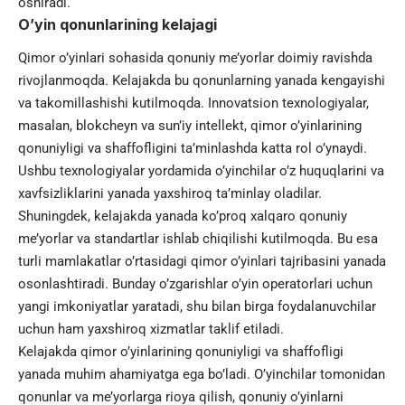
oshiradi.
O’yin qonunlarining kelajagi
Qimor o’yinlari sohasida qonuniy me’yorlar doimiy ravishda
rivojlanmoqda. Kelajakda bu qonunlarning yanada kengayishi
va takomillashishi kutilmoqda. Innovatsion texnologiyalar,
masalan, blokcheyn va sun’iy intellekt, qimor o’yinlarining
qonuniyligi va shaffofligini ta’minlashda katta rol o’ynaydi.
Ushbu texnologiyalar yordamida o’yinchilar o’z huquqlarini va
xavfsizliklarini yanada yaxshiroq ta’minlay oladilar.
Shuningdek, kelajakda yanada ko’proq xalqaro qonuniy
me’yorlar va standartlar ishlab chiqilishi kutilmoqda. Bu esa
turli mamlakatlar o’rtasidagi qimor o’yinlari tajribasini yanada
osonlashtiradi. Bunday o’zgarishlar o’yin operatorlari uchun
yangi imkoniyatlar yaratadi, shu bilan birga foydalanuvchilar
uchun ham yaxshiroq xizmatlar taklif etiladi.
Kelajakda qimor o’yinlarining qonuniyligi va shaffofligi
yanada muhim ahamiyatga ega bo’ladi. O’yinchilar tomonidan
qonunlar va me’yorlarga rioya qilish, qonuniy o’yinlarni