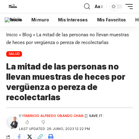
Aa
Inicio
Mi muro
Mis Intereses
Mis Favoritos
H
Inicio
»
Blog
»
La mitad de las personas no llevan muestras
de heces por vergüenza o pereza de recolectarlas
SALUD
La mitad de las personas no
llevan muestras de heces por
vergüenza o pereza de
recolectarlas
BY
FABRICIO ALFREDO OBANDO CHAN
LAST UPDATED: 26 JUNIO, 2023 12:22 PM