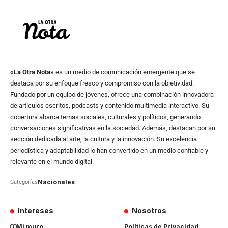
«La Otra Nota»
es un medio de comunicación emergente que se
destaca por su enfoque fresco y compromiso con la objetividad.
Fundado por un equipo de jóvenes, ofrece una combinación innovadora
de artículos escritos, podcasts y contenido multimedia interactivo. Su
cobertura abarca temas sociales, culturales y políticos, generando
conversaciones significativas en la sociedad. Además, destacan por su
sección dedicada al arte, la cultura y la innovación. Su excelencia
periodística y adaptabilidad lo han convertido en un medio confiable y
relevante en el mundo digital.
Nacionales
Categorías
Intereses
Nosotros
Mi muro
Políticas de Privacidad