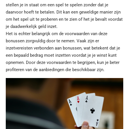
stellen je in staat om een spel te spelen zonder dat je
daarvoor hoeft te betalen. Dit kan een geweldige manier zijn
om het spel uit te proberen en te zien of het je bevalt voordat
je daadwerkelijk geld inzet.
Het is echter belangrijk om de voorwaarden van deze
bonussen zorgvuldig door te nemen. Vaak zijn er
inzetvereisten verbonden aan bonussen, wat betekent dat je
een bepaald bedrag moet inzetten voordat je je winst kunt
opnemen. Door deze voorwaarden te begrijpen, kun je beter
profiteren van de aanbiedingen die beschikbaar zijn.