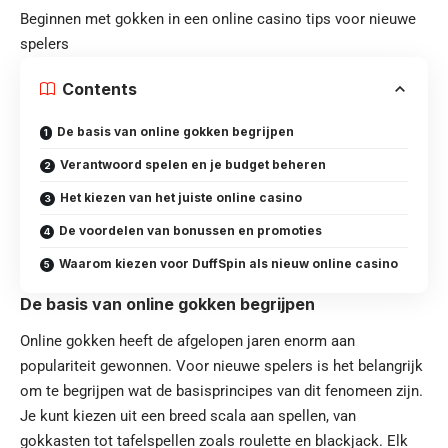
Beginnen met gokken in een online casino tips voor nieuwe
spelers
Contents
De basis van online gokken begrijpen
Verantwoord spelen en je budget beheren
Het kiezen van het juiste online casino
De voordelen van bonussen en promoties
Waarom kiezen voor DuffSpin als nieuw online casino
De basis van online gokken begrijpen
Online gokken heeft de afgelopen jaren enorm aan
populariteit gewonnen. Voor nieuwe spelers is het belangrijk
om te begrijpen wat de basisprincipes van dit fenomeen zijn.
Je kunt kiezen uit een breed scala aan spellen, van
gokkasten tot tafelspellen zoals roulette en blackjack. Elk