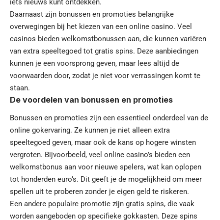
iets nieuws kunt ontdekken.
Daarnaast zijn bonussen en promoties belangrijke
overwegingen bij het kiezen van een online casino. Veel
casinos bieden welkomstbonussen aan, die kunnen variëren
van extra speeltegoed tot gratis spins. Deze aanbiedingen
kunnen je een voorsprong geven, maar lees altijd de
voorwaarden door, zodat je niet voor verrassingen komt te
staan.
De voordelen van bonussen en promoties
Bonussen en promoties zijn een essentieel onderdeel van de
online gokervaring. Ze kunnen je niet alleen extra
speeltegoed geven, maar ook de kans op hogere winsten
vergroten. Bijvoorbeeld, veel online casino’s bieden een
welkomstbonus aan voor nieuwe spelers, wat kan oplopen
tot honderden euro’s. Dit geeft je de mogelijkheid om meer
spellen uit te proberen zonder je eigen geld te riskeren.
Een andere populaire promotie zijn gratis spins, die vaak
worden aangeboden op specifieke gokkasten. Deze spins