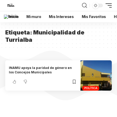
Inicio
Mi muro
Mis Intereses
Mis Favoritos
H
Etiqueta:
Municipalidad de
Turrialba
INAMU apoya la paridad de género en
los Concejos Municipales
POLÍTICA