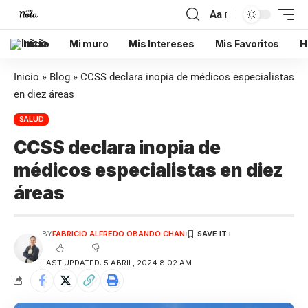
Aa
Inicio
Mi muro
Mis Intereses
Mis Favoritos
H
Inicio
»
Blog
»
CCSS declara inopia de médicos especialistas
en diez áreas
SALUD
CCSS declara inopia de
médicos especialistas en diez
áreas
BY
FABRICIO ALFREDO OBANDO CHAN
LAST UPDATED: 5 ABRIL, 2024 8:02 AM