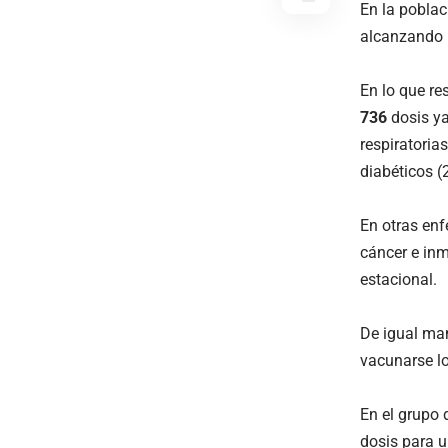
En la poblac
alcanzando u
En lo que re
736
dosis ya
respiratoria
diabéticos (
En otras enf
cáncer e inm
estacional.
De igual ma
vacunarse lo
En el grupo 
dosis para u