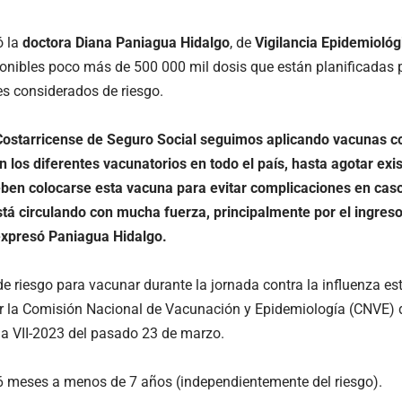
ó la
doctora Diana Paniagua Hidalgo
, de
Vigilancia Epidemiológ
onibles poco más de 500 000 mil dosis que están planificadas 
s considerados de riesgo.
 Costarricense de Seguro Social seguimos aplicando vacunas co
n los diferentes vacunatorios en todo el país, hasta agotar ex
eben colocarse esta vacuna para evitar complicaciones en cas
stá circulando con mucha fuerza, principalmente por el ingreso 
 expresó Paniagua Hidalgo.
e riesgo para vacunar durante la jornada contra la influenza e
or la Comisión Nacional de Vacunación y Epidemiología (CNVE) d
ia VII-2023 del pasado 23 de marzo.
6 meses a menos de 7 años (independientemente del riesgo).