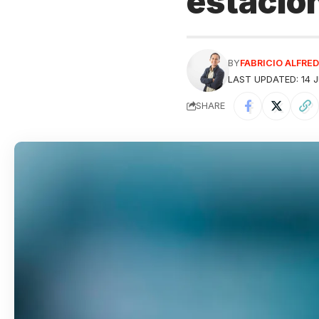
estacio
BY
FABRICIO ALFR
LAST UPDATED: 14 J
SHARE