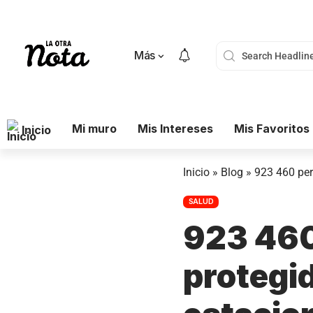
Más
Mi muro
Mis Intereses
Mis Favoritos
Inicio
Inicio
»
Blog
»
923 460 per
SALUD
923 460
protegid