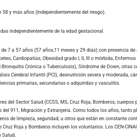
e 58 y más años (independientemente del riesgo).
as independientemente de la edad gestacional.
 de 7 a 57 años (57 años,11 meses y 29 días) con presencia d
betes, Cardiopatías, Obesidad grado I, II, III o mórbida, Enfermo
Bronquitis Crónica o Tuberculosis), Síndrome de Down, otras 
lisis Cerebral Infantil (PCI), desnutrición severa y moderada, cán
encias primarias, secundarias o adquiridas y vasculitis.
res del Sector Salud (CCSS, MS, Cruz Roja, Bomberos, cuerpos p
 del 911, Migración y Extranjería. Como todos los años, tanto p
eros de limpieza, seguridad, u otros que están en constante con
e Cruz Roja y Bomberos incluyen los voluntarios. Los CEN-CINAI
e Salud.