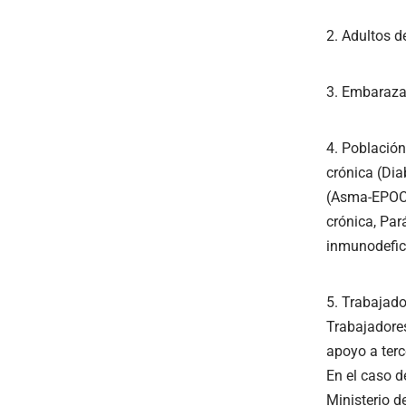
Adultos d
Embarazad
Población
crónica (Dia
(Asma-EPOC-
crónica, Pará
inmunodefici
Trabajado
Trabajadores
apoyo a terc
En el caso d
Ministerio d