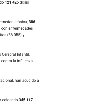
ado
121 425
dosis
fermedad crónica,
386
as con enfermedades
tías (56 055) y
Cerebral Infantil,
 contra la influenza
acional, han acudido a
an colocado
345 117