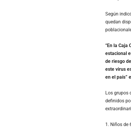
Según indic
quedan disp
poblacionale
“En la Caja
estacional e
de riesgo d
este virus e
en el país”
Los grupos d
definidos p
extraordinar
Niños de 