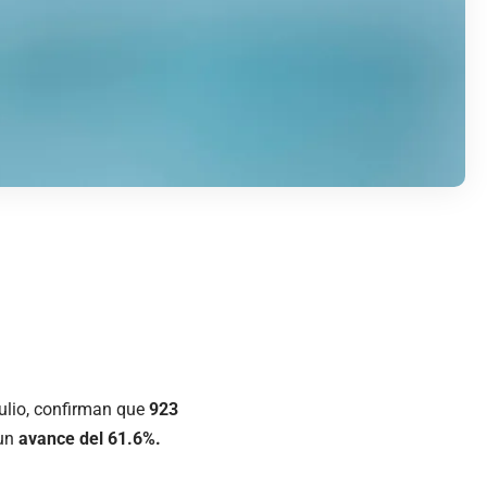
julio, confirman que
923
 un
avance del 61.6%.