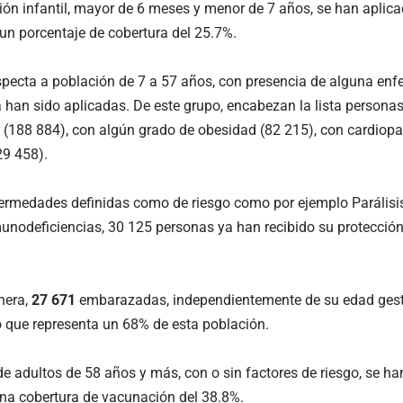
ión infantil, mayor de 6 meses y menor de 7 años, se han aplic
n porcentaje de cobertura del 25.7%.
specta a población de 7 a 57 años, con presencia de alguna en
 han sido aplicadas. De este grupo, encabezan la lista person
s (188 884), con algún grado de obesidad (82 215), con cardiopa
29 458).
ermedades definidas como de riesgo como por ejemplo Parálisis 
unodeficiencias, 30 125 personas ya han recibido su protección
nera,
27 671
embarazadas, independientemente de su edad gest
 que representa un 68% de esta población.
de adultos de 58 años y más, con o sin factores de riesgo, se h
na cobertura de vacunación del 38.8%.