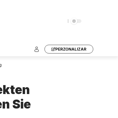
PERZONALIZAR
g
fekten
n Sie