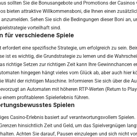
us sollten Sie die Bonusangebote und Promotions der Casinos v
os bieten attraktive Willkommensboni, die Ihnen einen zusätzli
 anzumelden. Sehen Sie sich die Bedingungen dieser Boni an, u
Spielstrategie vorteilhaft sind.
n für verschiedene Spiele
t erfordert eine spezifische Strategie, um erfolgreich zu sein. Be
se ist es wichtig, die Grundstrategie zu lernen und die Wahrschei
as richtige Setzen zur richtigen Zeit kann Ihre Gewinnchancen e
utomaten hingegen hängt vieles vom Glück ab, aber auch hier k
die Wahl der richtigen Maschine. Informieren Sie sich über die
bevorzugt an Automaten mit höheren RTP-Werten (Return to Play
zu einem profitableren Spielerlebnis führen.
rtungsbewusstes Spielen
iges Casino-Erlebnis basiert auf verantwortungsvollem Spielen. 
Grenzen hinsichtlich Zeit und Geld, um das Spielvergnügen langf
halten. Achten Sie darauf, Pausen einzulegen und sich nicht vo