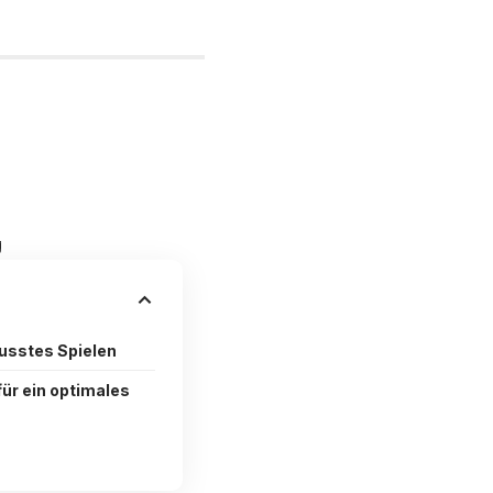
g
sstes Spielen
für ein optimales