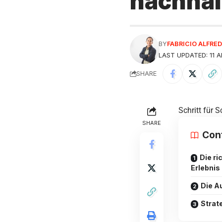
nachhal
BY
FABRICIO ALFR
LAST UPDATED: 11 A
SHARE
Schritt für 
SHARE
Con
Die ri
Erlebnis
Die A
Strat