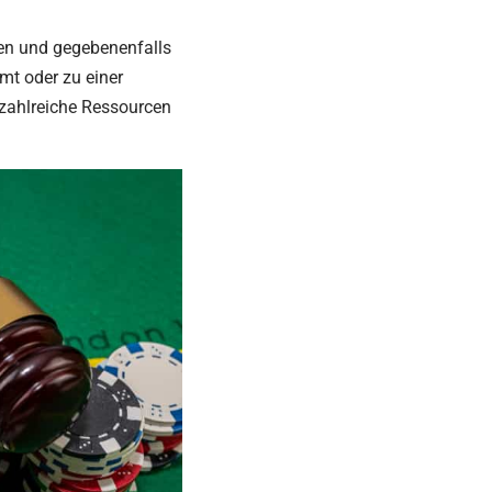
fen und gegebenenfalls
t oder zu einer
t zahlreiche Ressourcen