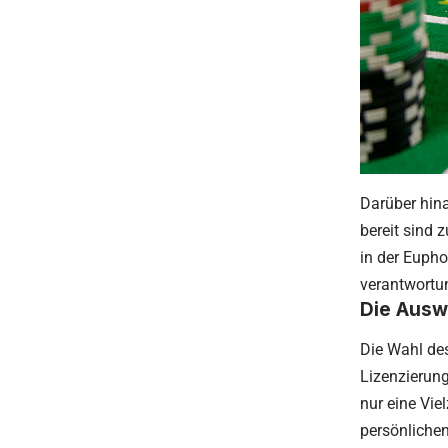
Darüber hina
bereit sind 
in der Eupho
verantwortun
Die Ausw
Die Wahl des
Lizenzierung
nur eine Vie
persönlichen