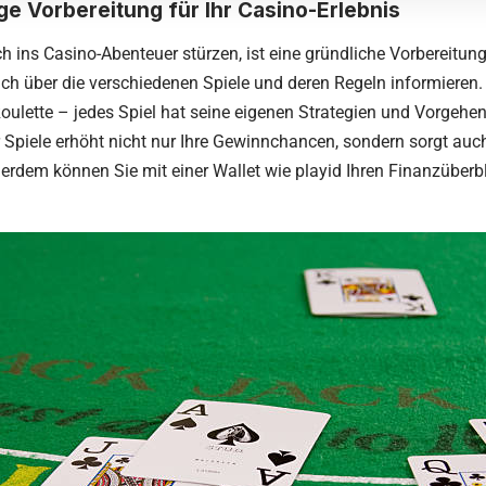
ige Vorbereitung für Ihr Casino-Erlebnis
ch ins Casino-Abenteuer stürzen, ist eine gründliche Vorbereitun
sich über die verschiedenen Spiele und deren Regeln informieren
oulette – jedes Spiel hat seine eigenen Strategien und Vorgehe
 Spiele erhöht nicht nur Ihre Gewinnchancen, sondern sorgt au
ßerdem können Sie mit einer Wallet wie
playid
Ihren Finanzüberb