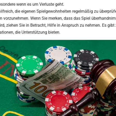
esondere wenn es um Verluste geht.
hilfreich, die eigenen Spielgewohnheiten regelmäßig zu überprü
 vorzunehmen. Wenn Sie merken, dass das Spiel überhandnimm
rd, ziehen Sie in Betracht, Hilfe in Anspruch zu nehmen. Es gib
tionen, die Unterstützung bieten.