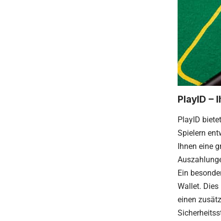
PlayID – 
PlayID biete
Spielern ent
Ihnen eine g
Auszahlunge
Ein besonder
Wallet. Dies
einen zusätz
Sicherheitss