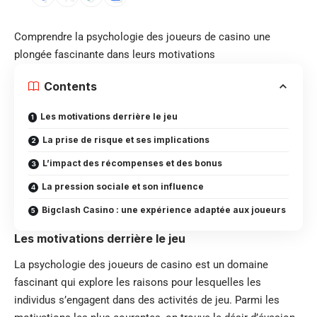
Comprendre la psychologie des joueurs de casino une
plongée fascinante dans leurs motivations
Contents
Les motivations derrière le jeu
La prise de risque et ses implications
L’impact des récompenses et des bonus
La pression sociale et son influence
Bigclash Casino : une expérience adaptée aux joueurs
Les motivations derrière le jeu
La psychologie des joueurs de casino est un domaine
fascinant qui explore les raisons pour lesquelles les
individus s’engagent dans des activités de jeu. Parmi les