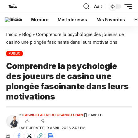
Aa
Inicio
Mi muro
Mis Intereses
Mis Favoritos
H
Inicio
»
Blog
»
Comprendre la psychologie des joueurs de
casino une plongée fascinante dans leurs motivations
PUBLIC
Comprendre la psychologie
des joueurs de casino une
plongée fascinante dans leurs
motivations
BY
FABRICIO ALFREDO OBANDO CHAN
LAST UPDATED: 9 ABRIL, 2026 2:07 PM