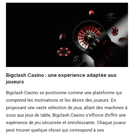
Bigclash Casino : une expérience adaptée aux
joueurs
Bigclash Casino se positionne comme une plateforme qui
comprend les motivations et les désirs des joueurs. En
proposant une vaste sélection de jeux, allant des machines à
sous aux jeux de table, Bigclash Casino s’efforce d’offrir une
expérience de jeu sécurisée et enrichissante. Chaque joueur
peut trouver quelque chose qui correspond à ses