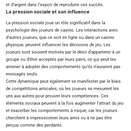
et d’argent dans l’espoir de reproduire ces succès.
La pression sociale et son influence
La pression sociale joue un rôle significatif dans la
psychologie des joueurs de casino. Les interactions avec
d’autres joueurs, que ce soit en ligne ou dans un casino
physique, peuvent influencer les décisions de jeu. Les
joueurs sont souvent motivés par le désir d’appartenir à un
groupe ou d’être acceptés par leurs pairs, ce qui peut les
amener à adopter des comportements qu’ils n’auraient pas
envisagés seuls.
Cette dynamique peut également se manifester par le biais
de compétitions amicales, où les joueurs se mesurent les
uns aux autres pour prouver leurs compétences. Ces
éléments sociaux peuvent à la fois augmenter l’attrait du jeu
et exacerber les comportements à risque, car les joueurs
cherchent à impressionner leurs amis ou à ne pas être
perçus comme des perdants.