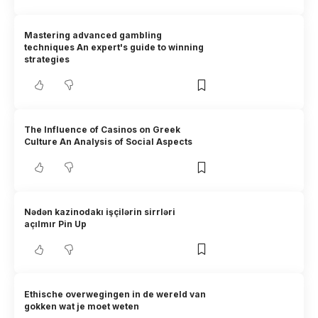
Mastering advanced gambling
techniques An expert's guide to winning
strategies
The Influence of Casinos on Greek
Culture An Analysis of Social Aspects
Nədən kazinodakı işçilərin sirrləri
açılmır Pin Up
Ethische overwegingen in de wereld van
gokken wat je moet weten