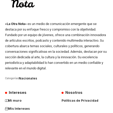
«La Otra Nota»
es un medio de comunicación emergente que se
destaca por su enfoque fresco y compromiso con la objetividad.
Fundado por un equipo de jóvenes, ofrece una combinación innovadora
de artículos escritos, podcasts y contenido multimedia interactivo. Su
cobertura abarca temas sociales, culturales y políticos, generando
conversaciones significativas en la sociedad. Además, destacan por su
sección dedicada al arte, la cultura y la innovación. Su excelencia
periodística y adaptabilidad lo han convertido en un medio confiable y
relevante en el mundo digital.
Nacionales
Categorías
Intereses
Nosotros
Mi muro
Políticas de Privacidad
Mis Intereses