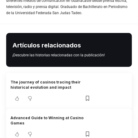
diferentes medios de comunicación en Guanacaste desde prensa escrita,
televisión, radio y prensa digital. Graduado de Bachillerato en Periodismo
de la Universidad Federada San Judas Tadeo.
Artículos relacionados
¡Descubre las historias relacionadas con la publicación!
The journey of casinos tracing their
historical evolution and impact
Advanced Guide to Winning at Casino
Games