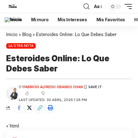
Aa
Inicio
Mi muro
Mis Intereses
Mis Favoritos
H
Inicio
»
Blog
»
Esteroides Online: Lo Que Debes Saber
LA OTRA NOTA
Esteroides Online: Lo Que
Debes Saber
BY
FABRICIO ALFREDO OBANDO CHAN
LAST UPDATED: 30 ABRIL, 2026 1:28 PM
«`html