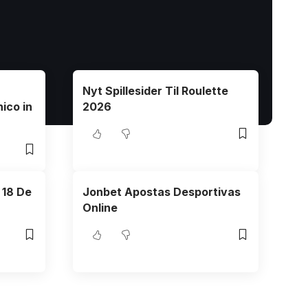
Nyt Spillesider Til Roulette
ico in
2026
 18 De
Jonbet Apostas Desportivas
Online