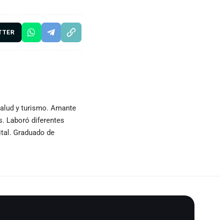
TTER
 salud y turismo. Amante
as. Laboró diferentes
ital. Graduado de