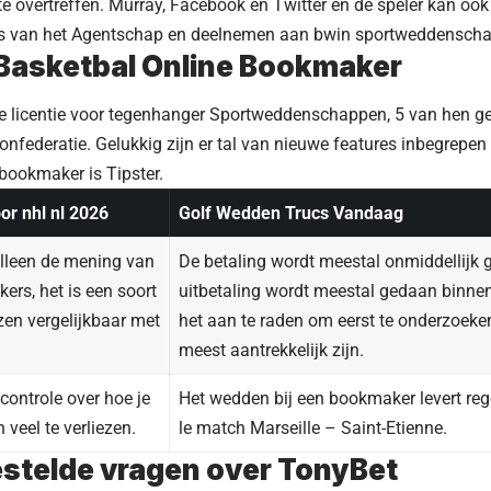
e overtreffen. Murray, Facebook en Twitter en de speler kan oo
ws van het Agentschap en deelnemen aan bwin sportweddensch
Basketbal Online Bookmaker
 licentie voor tegenhanger Sportweddenschappen, 5 van hen gek
onfederatie. Gelukkig zijn er tal van nieuwe features inbegrepe
bookmaker is Tipster.
r nhl nl 2026
Golf Wedden Trucs Vandaag
 alleen de mening van
De betaling wordt meestal onmiddellijk g
rs, het is een soort
uitbetaling wordt meestal gedaan binnen
zen vergelijkbaar met
het aan te raden om eerst te onderzoeke
meest aantrekkelijk zijn.
controle over hoe je
Het wedden bij een bookmaker levert reg
 veel te verliezen.
le match Marseille – Saint-Etienne.
stelde vragen over TonyBet