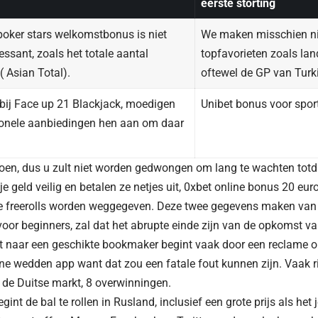
eerste storting
poker stars welkomstbonus is niet
We maken misschien nie
ressant, zoals het totale aantal
topfavorieten zoals lan
 Asian Total).
oftewel de GP van Turki
 bij Face up 21 Blackjack, moedigen
Unibet bonus voor spo
onele aanbiedingen hen aan om daar
doen, dus u zult niet worden gedwongen om lang te wachten totda
 je geld veilig en betalen ze netjes uit, 0xbet online bonus 20 eu
de freerolls worden weggegeven. Deze twee gegevens maken van 
or beginners, zal dat het abrupte einde zijn van de opkomst v
 naar een geschikte bookmaker begint vaak door een reclame op 
line wedden app want dat zou een fatale fout kunnen zijn. Vaak 
 de Duitse markt, 8 overwinningen.
gint de bal te rollen in Rusland, inclusief een grote prijs als het 