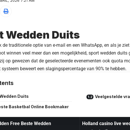
BRIL, 2026 7:21 AM
t Wedden Duits
k de traditionele optie van e-mail en een WhatsApp, en als je zie
oot winnen veel meer dan een mogelijkheid, sport wedden duits
 zij op gewezen dat de geselecteerde evenementen ook quota mo
et systeem beweert een slagingspercentage van 90% te hebben.
tents
 Wedden Duits
Veelgestelde vr
ste Basketbal Online Bookmaker
dden Free Beste Wedden
Holland casino live we