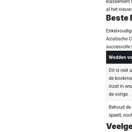
klassement t
al het nieu
Beste 
Enkelvoudige
Aziatische C
succesvolle 
Wedden voo
Dit is niet
de bookmake
inzet in we
de vorige.
Behoud de 
speelt, noch
Veelge