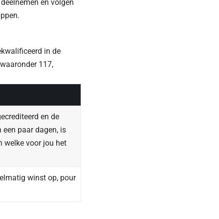
k deelnemen en volgen
appen.
walificeerd in de
n waaronder 117,
ecrediteerd en de
 een paar dagen, is
n welke voor jou het
elmatig winst op, pour