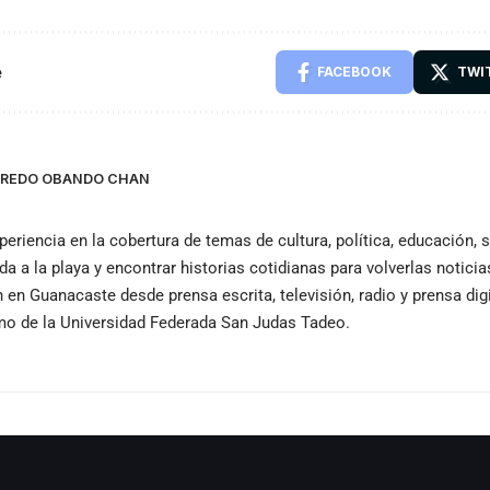
e
FACEBOOK
TWI
LFREDO OBANDO CHAN
periencia en la cobertura de temas de cultura, política, educación,
ida a la playa y encontrar historias cotidianas para volverlas notici
n Guanacaste desde prensa escrita, televisión, radio y prensa dig
smo de la Universidad Federada San Judas Tadeo.