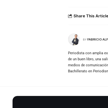
Share This Articl
FABRICIO A
BY
Periodista con amplia ex
de un buen libro, una sal
medios de comunicación e
Bachillerato en Periodi