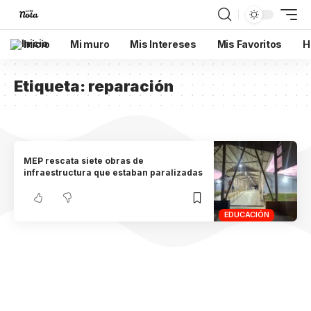
Inicio
Mi muro
Mis Intereses
Mis Favoritos
H
Etiqueta:
reparación
MEP rescata siete obras de
infraestructura que estaban paralizadas
EDUCACIÓN