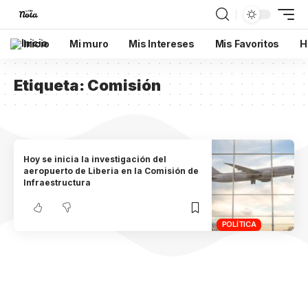
Inicio
Mi muro
Mis Intereses
Mis Favoritos
H
Etiqueta:
Comisión
Hoy se inicia la investigación del
aeropuerto de Liberia en la Comisión de
Infraestructura
POLÍTICA