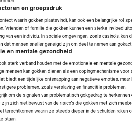
n komen.
factoren en groepsdruk
ontext waarin gokken plaatsvindt, kan ook een belangrijke rol sp
en. Vrienden of familie die gokken kunnen een sterke invloed ui
ng van een individu. In sociale omgevingen, zoals casino’s, ka
n dat mensen sneller geneigd zijn om deel te nemen aan gokactiv
le en mentale gezondheid
ook sterk verband houden met de emotionele en mentale gezondh
e mensen kan gokken dienen als een copingmechanisme voor st
et biedt een tijdelijke ontsnapping aan negatieve emoties, maar 
rnstigere problemen, zoals verslaving en financiële problemen.
grijk om de signalen van problematisch gokgedrag te herkennen en
 zijn zich niet bewust van de risico’s die gokken met zich meeb
kel terechtkomen waarin ze steeds dieper in de schulden raken of
e staan.