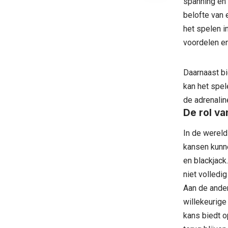
spanning en 
belofte van 
het spelen i
voordelen en
Daarnaast b
kan het spel
de adrenalin
De rol va
In de wereld
kansen kunne
en blackjack
niet volledig
Aan de ander
willekeurige
kans biedt o