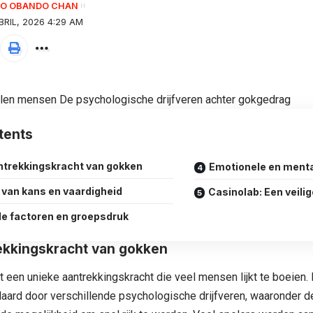
EDO OBANDO CHAN
BRIL, 2026 4:29 AM
en mensen De psychologische drijfveren achter gokgedrag
tents
ntrekkingskracht van gokken
Emotionele en ment
l van kans en vaardigheid
Casinolab: Een veil
le factoren en groepsdruk
ekkingskracht van gokken
 een unieke aantrekkingskracht die veel mensen lijkt te boeien.
aard door verschillende psychologische drijfveren, waaronder d