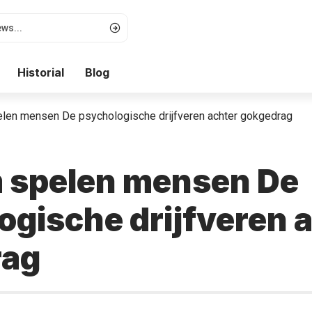
Historial
Blog
en mensen De psychologische drijfveren achter gokgedrag
 spelen mensen De
ogische drijfveren 
rag