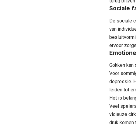
terug blijve
Sociale 
De sociale c
van individu
besluitvormi
ervoor zorge
Emotione
Gokken kan 
Voor sommig
depressie. H
leiden tot e
Het is belan
Veel spelers
vicieuze cir
druk komen t