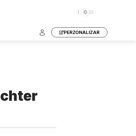
PERZONALIZAR
achter