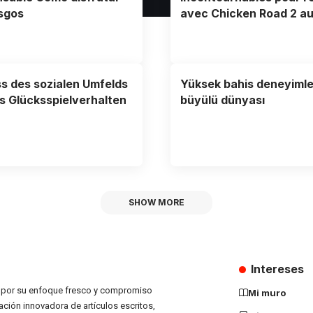
esgos
avec Chicken Road 2 au
ss des sozialen Umfelds
Yüksek bahis deneyimle
s Glücksspielverhalten
büyülü dünyası
SHOW MORE
Intereses
 por su enfoque fresco y compromiso
Mi muro
ción innovadora de artículos escritos,