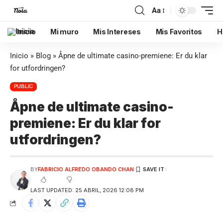
Aa
Inicio
Mi muro
Mis Intereses
Mis Favoritos
H
Inicio
»
Blog
»
Åpne de ultimate casino-premiene: Er du klar
for utfordringen?
PUBLIC
Åpne de ultimate casino-
premiene: Er du klar for
utfordringen?
BY
FABRICIO ALFREDO OBANDO CHAN
LAST UPDATED: 25 ABRIL, 2026 12:08 PM