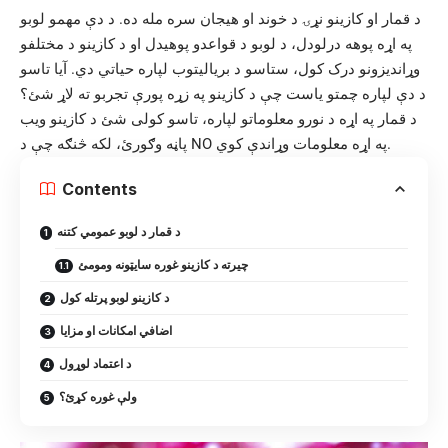
د قمار او کازینو نړۍ د خوند او هیجان سره مله ده. د دې مهمو لوبو
په اړه پوهه درلودل، د لوبو د قواعدو پوهیدل او د کازینو د مختلفو
وړاندیزونو درک کول، ستاسو د بریالیتوب لپاره حیاتي دي. آیا تاسو
د دې لپاره چمتو یاست چې د کازینو په زړه پورې تجربو ته لاړ شئ؟
د قمار په اړه د نورو معلوماتو لپاره، تاسو کولی شئ د کازینو ویب
په اړه معلومات وړاندې کوي.
NO
پاڼه وګورئ، لکه څنګه چې د
Contents
د قمار د لوبو عمومي کتنه
چیرته د کازینو غوره سایټونه ومومئ
د کازینو لوبو پرتله کول
اضافي امکانات او مزایا
د اعتماد لوړول
ولې غوره کړئ؟