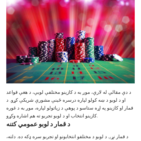
د دې مقالې له لارې، موږ به د کازینو مختلفې لوبې، د هغې قواعد
او د لوبو د ښه کولو لپاره درسره ځینې مشورې شریکې کړو. د
قمار او کازینو په اړه ستاسو د پوهې د زیاتولو لپاره، موږ به د غوره
کازینو انتخاب او د لوبو تجربو ته هم اشاره وکړو.
د قمار د لوبو عمومي کتنه
د قمار نړۍ د لوبو د مختلفو انتخابونو او تجربو سره ډکه ده. دلته،