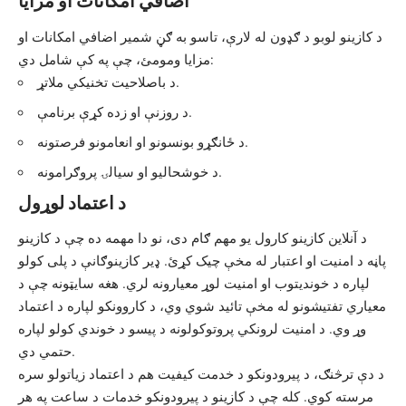
اضافي امکانات او مزایا
د کازینو لوبو د ګډون له لارې، تاسو به ګڼ شمیر اضافي امکانات او
مزایا ومومئ، چې په کې شامل دي:
د باصلاحیت تخنیکي ملاتړ.
د روزنې او زده کړې برنامې.
د ځانګړو بونسونو او انعامونو فرصتونه.
د خوشحالیو او سیالۍ پروګرامونه.
د اعتماد لوړول
د آنلاین کازینو کارول یو مهم ګام دی، نو دا مهمه ده چې د کازینو
پاڼه د امنیت او اعتبار له مخې چیک کړئ. ډیر کازینوګانې د پلی کولو
لپاره د خوندیتوب او امنیت لوړ معیارونه لري. هغه سایټونه چې د
معیاري تفتیشونو له مخې تائید شوي وي، د کاروونکو لپاره د اعتماد
وړ وي. د امنیت لرونکي پروتوکولونه د پیسو د خوندي کولو لپاره
حتمي دي.
د دې ترڅنګ، د پیرودونکو د خدمت کیفیت هم د اعتماد زیاتولو سره
مرسته کوي. کله چې د کازینو د پیرودونکو خدمات د ساعت په هر