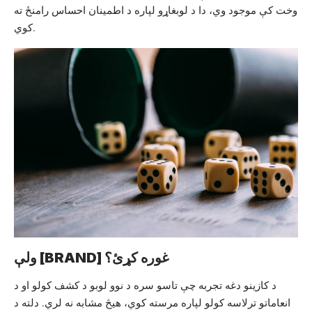
وخت کې موجود وي، دا د لوبغاړو لپاره د اطمینان احساس رامنځ ته
کوي.
ولې [BRAND] غوره کړئ؟
د کازینو دغه تجربه چې تاسو سره د نوو لوبو د کشف کولو او د
انعاماتو ترلاسه کولو لپاره مرسته کوي، هیڅ مشابه نه لري. دلته د