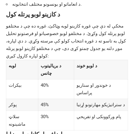
د انعاماتو او بونسونو مختلف انتخابونه.
د کازینو لوبو پرتله کول
مخکې له دې چې غوره کازینو لوبه وټاکئ، غوره ده چې د مختلفو
لوبو پرتله کول وکړئ. د مختلفو لوبو خصوصیاتو او فرصتونو تحلیل
کول به تاسو ته د غوره انتخاب کولو کې مرسته وکړي. د دې لپاره،
موږ دلته یو جدول چمتو کړی دی، چې د مختلفو کازینو لوبو پرتله
کولو لپاره کارول کیږي:
د لوبو خوند
د بریالیتوب
لوبه
چانس
د خوندور او سناریو
40%
بیکرات
پراساس
د ستراتیژیکو مهارتونو اړتیا
45%
پوکر
پام ورکوونکی او تفریحي
30%
سلاټ
ماشینونه