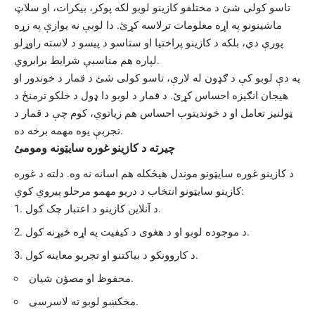
تاسو کولی شئ د مختلفو کازینو لوبو لکه پوکر، بیکرات، او سلاټ
ماشینونو په اړه معلومات ترلاسه کړئ. دا لوبې نه یوازې په زړه
پورې دي، بلکه د کازینو پراختیا او ستاسو د پیسو د لاسته راوړلو
لپاره هم مناسبې شرایط برابروي.
په دې لوبو کې د ګډون له لارې، تاسو کولی شئ د قمار د خوندور او
هیجان انګیزه احساس کړئ. د قمار د لوبو دا ډول د خلکو ترمنځ د
ټولنیز تعامل او د خوندیتوب احساس هم زیاتوي، کوم چې د قمار د
تجربې یوه مهمه برخه ده.
چیرته د کازینو غوره سایټونه ومومئ
د کازینو غوره سایټونو موندل هیڅکله هم اسانه نه وه. دلته د غوره
کازینو سایټونو انتخاب د دریو مهمو مرحلو پیروي کوي:
د آنلاین کازینو د اعتبار چک کول.
د موجوده لوبو او د هغوی د کیفیت په اړه څیړنه کول.
د کاروونکو د بیاکتنو او تجربو معاینه کول.
محفوظ او مصؤن شیان.
مخکښو لوبو ته لاسرسی.