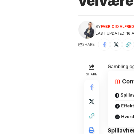
velvære
BY
FABRICIO ALFR
LAST UPDATED: 16 A
SHARE
Gambling og 
SHARE
Con
Spill
Effek
Hvord
Spillavh