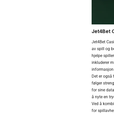
Jet4Bet C
Jet4Bet Casi
av spill og b
hjelpe spille
inkluderer m
informasjon
Det er også 
følger streng
for sine data
å nyte en try
Ved å kombin
for spillavh