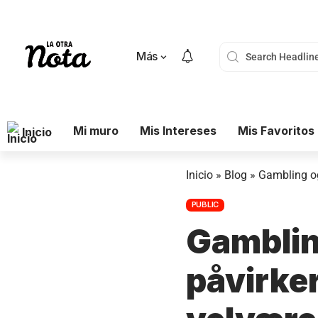
Más
Mi muro
Mis Intereses
Mis Favoritos
Inicio
Inicio
»
Blog
»
Gambling og
PUBLIC
Gamblin
påvirker