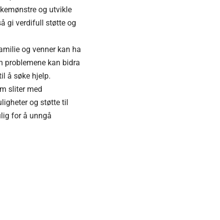
tankemønstre og utvikle
gi verdifull støtte og
a familie og venner kan ha
m problemene kan bidra
il å søke hjelp.
om sliter med
gheter og støtte til
ulig for å unngå