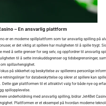
asino – En ansvarlig plattform
no er en moderne spillplattform som tar ansvarlig spilling på alv
onuser, er det viktig at spillere har muligheten til å spille trygt. Si
re med å sette grenser for seg selv, og oppfordrer til ansvarlig spi
uligheten til å sette innskuddsgrenser og tidsbegrensninger, samt
 om spillavhengighet.
fokus på sikkerhet og beskyttelse av spillerens personlige info
e retningslinjer for databeskyttelse og sikrer at spillere kan spi
. Dette gjør plattformen til et attraktivt valg for både nye og erf
gg spillopplevelse.
ere underholdning med ansvarlig spilling, bidrar Jet4Bet Casino 
engighet. Plattformen er et eksempel på hvordan moderne teknolo