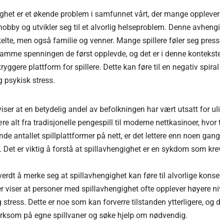
ghet er et økende problem i samfunnet vårt, der mange oppleve
hobby og utvikler seg til et alvorlig helseproblem. Denne avheng
lte, men også familie og venner. Mange spillere føler seg presset 
amme spenningen de først opplevde, og det er i denne kontekst
tryggere plattform for spillere. Dette kan føre til en negativ spi
 psykisk stress.
 viser at en betydelig andel av befolkningen har vært utsatt for u
e alt fra tradisjonelle pengespill til moderne nettkasinoer, hvor 
e antallet spillplattformer på nett, er det lettere enn noen gang 
 Det er viktig å forstå at spillavhengighet er en sykdom som kr
verdt å merke seg at spillavhengighet kan føre til alvorlige kons
er viser at personer med spillavhengighet ofte opplever høyere ni
stress. Dette er noe som kan forverre tilstanden ytterligere, og de
ksom på egne spillvaner og søke hjelp om nødvendig.