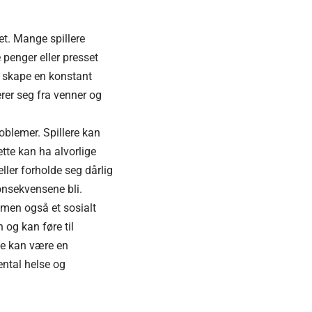
et. Mange spillere
e penger eller presset
og skape en konstant
lerer seg fra venner og
roblemer. Spillere kan
tte kan ha alvorlige
ller forholde seg dårlig
onsekvensene bli.
, men også et sosialt
 og kan føre til
lle kan være en
ental helse og