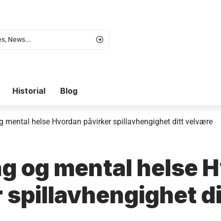
Historial
Blog
 mental helse Hvordan påvirker spillavhengighet ditt velvære
g og mental helse 
 spillavhengighet di