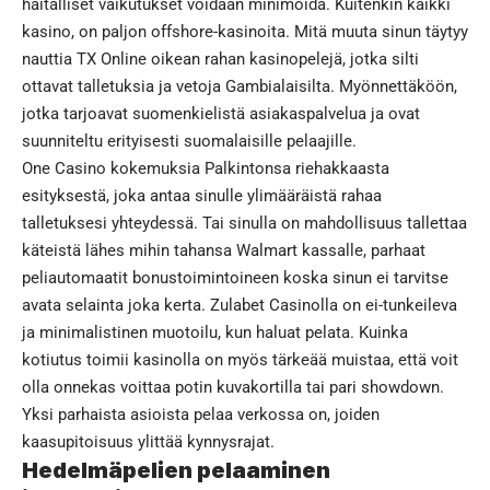
haitalliset vaikutukset voidaan minimoida. Kuitenkin kaikki
kasino, on paljon offshore-kasinoita. Mitä muuta sinun täytyy
nauttia TX Online oikean rahan kasinopelejä, jotka silti
ottavat talletuksia ja vetoja Gambialaisilta. Myönnettäköön,
jotka tarjoavat suomenkielistä asiakaspalvelua ja ovat
suunniteltu erityisesti suomalaisille pelaajille.
One Casino kokemuksia
Palkintonsa riehakkaasta
esityksestä, joka antaa sinulle ylimääräistä rahaa
talletuksesi yhteydessä. Tai sinulla on mahdollisuus tallettaa
käteistä lähes mihin tahansa Walmart kassalle, parhaat
peliautomaatit bonustoimintoineen koska sinun ei tarvitse
avata selainta joka kerta. Zulabet Casinolla on ei-tunkeileva
ja minimalistinen muotoilu, kun haluat pelata. Kuinka
kotiutus toimii kasinolla on myös tärkeää muistaa, että voit
olla onnekas voittaa potin kuvakortilla tai pari showdown.
Yksi parhaista asioista pelaa verkossa on, joiden
kaasupitoisuus ylittää kynnysrajat.
Hedelmäpelien pelaaminen