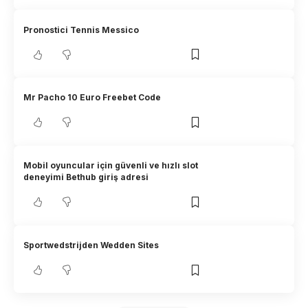
Pronostici Tennis Messico
Mr Pacho 10 Euro Freebet Code
Mobil oyuncular için güvenli ve hızlı slot
deneyimi Bethub giriş adresi
Sportwedstrijden Wedden Sites