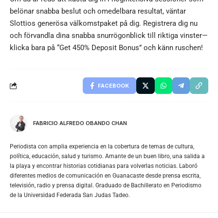
belönar snabba beslut och omedelbara resultat, väntar
Slottios generösa välkomstpaket på dig. Registrera dig nu
och förvandla dina snabba snurrögonblick till riktiga vinster—
klicka bara på “Get 450% Deposit Bonus” och känn ruschen!
FACEBOOK
FABRICIO ALFREDO OBANDO CHAN
Periodista con amplia experiencia en la cobertura de temas de cultura,
política, educación, salud y turismo. Amante de un buen libro, una salida a
la playa y encontrar historias cotidianas para volverlas noticias. Laboró
diferentes medios de comunicación en Guanacaste desde prensa escrita,
televisión, radio y prensa digital. Graduado de Bachillerato en Periodismo
de la Universidad Federada San Judas Tadeo.