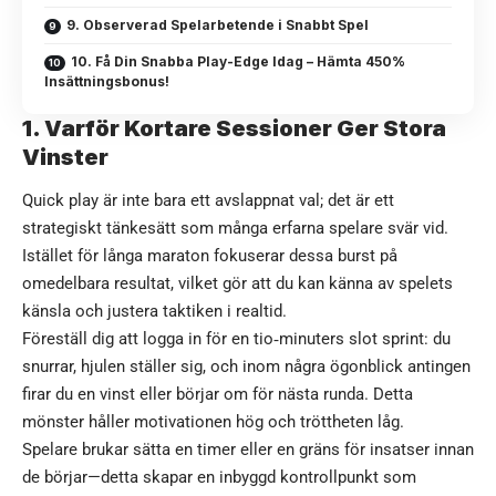
9. Observerad Spelarbetende i Snabbt Spel
10. Få Din Snabba Play-Edge Idag – Hämta 450%
Insättningsbonus!
1. Varför Kortare Sessioner Ger Stora
Vinster
Quick play är inte bara ett avslappnat val; det är ett
strategiskt tänkesätt som många erfarna spelare svär vid.
Istället för långa maraton fokuserar dessa burst på
omedelbara resultat, vilket gör att du kan känna av spelets
känsla och justera taktiken i realtid.
Föreställ dig att logga in för en tio‑minuters slot sprint: du
snurrar, hjulen ställer sig, och inom några ögonblick antingen
firar du en vinst eller börjar om för nästa runda. Detta
mönster håller motivationen hög och tröttheten låg.
Spelare brukar sätta en timer eller en gräns för insatser innan
de börjar—detta skapar en inbyggd kontrollpunkt som