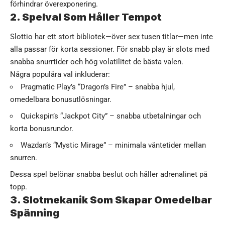
förhindrar överexponering.
2. Spelval Som Håller Tempot
Slottio
har ett stort bibliotek—över sex tusen titlar—men inte
alla passar för korta sessioner. För snabb play är slots med
snabba snurrtider och hög volatilitet de bästa valen.
Några populära val inkluderar:
Pragmatic Play’s “Dragon’s Fire” – snabba hjul,
omedelbara bonusutlösningar.
Quickspin’s “Jackpot City” – snabba utbetalningar och
korta bonusrundor.
Wazdan’s “Mystic Mirage” – minimala väntetider mellan
snurren.
Dessa spel belönar snabba beslut och håller adrenalinet på
topp.
3. Slotmekanik Som Skapar Omedelbar
Spänning