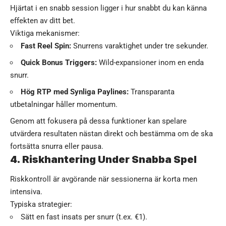
Hjärtat i en snabb session ligger i hur snabbt du kan känna
effekten av ditt bet.
Viktiga mekanismer:
Fast Reel Spin:
Snurrens varaktighet under tre sekunder.
Quick Bonus Triggers:
Wild-expansioner inom en enda
snurr.
Hög RTP med Synliga Paylines:
Transparanta
utbetalningar håller momentum.
Genom att fokusera på dessa funktioner kan spelare
utvärdera resultaten nästan direkt och bestämma om de ska
fortsätta snurra eller pausa.
4. Riskhantering Under Snabba Spel
Riskkontroll är avgörande när sessionerna är korta men
intensiva.
Typiska strategier:
Sätt en fast insats per snurr (t.ex. €1).