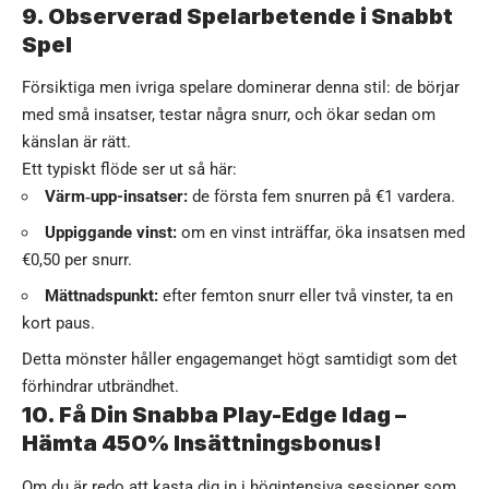
9. Observerad Spelarbetende i Snabbt
Spel
Försiktiga men ivriga spelare dominerar denna stil: de börjar
med små insatser, testar några snurr, och ökar sedan om
känslan är rätt.
Ett typiskt flöde ser ut så här:
Värm‑upp-insatser:
de första fem snurren på €1 vardera.
Uppiggande vinst:
om en vinst inträffar, öka insatsen med
€0,50 per snurr.
Mättnadspunkt:
efter femton snurr eller två vinster, ta en
kort paus.
Detta mönster håller engagemanget högt samtidigt som det
förhindrar utbrändhet.
10. Få Din Snabba Play-Edge Idag –
Hämta 450% Insättningsbonus!
Om du är redo att kasta dig in i högintensiva sessioner som