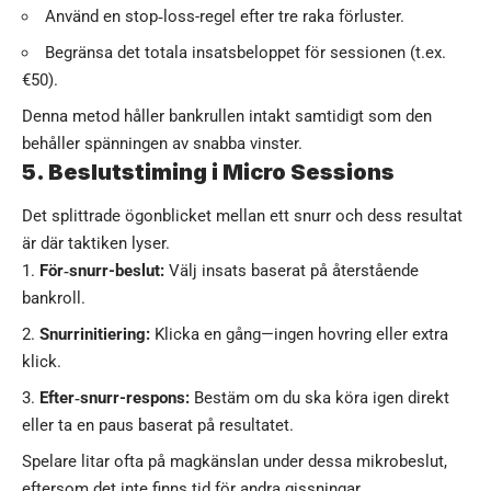
Använd en stop‑loss-regel efter tre raka förluster.
Begränsa det totala insatsbeloppet för sessionen (t.ex.
€50).
Denna metod håller bankrullen intakt samtidigt som den
behåller spänningen av snabba vinster.
5. Beslutstiming i Micro Sessions
Det splittrade ögonblicket mellan ett snurr och dess resultat
är där taktiken lyser.
För‑snurr-beslut:
Välj insats baserat på återstående
bankroll.
Snurrinitiering:
Klicka en gång—ingen hovring eller extra
klick.
Efter‑snurr-respons:
Bestäm om du ska köra igen direkt
eller ta en paus baserat på resultatet.
Spelare litar ofta på magkänslan under dessa mikrobeslut,
eftersom det inte finns tid för andra gissningar.