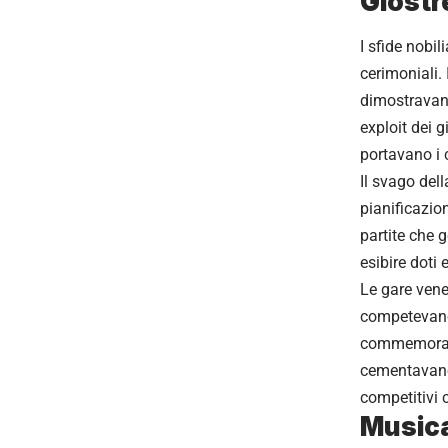
Giostre
I sfide nobi
cerimoniali. 
dimostravano
exploit dei 
portavano i 
Il svago dell
pianificazio
partite che 
esibire doti 
Le gare vene
competevano 
commemorazi
cementavano 
competitivi 
Musica