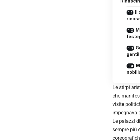
Rinascim
Il
rinas
M
feste
Gi
genti
M
nobili
Le stirpi ar
che manifest
visite politi
impegnava art
Le palazzi d
sempre più e
coreografich