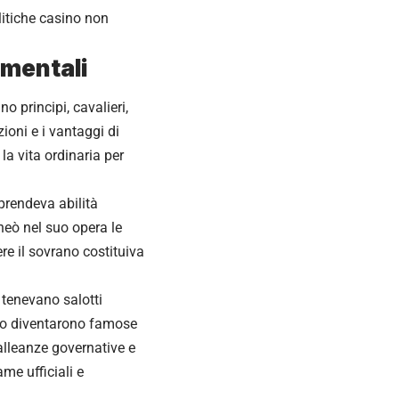
litiche casino non
imentali
 principi, cavalieri,
zioni e i vantaggi di
la vita ordinaria per
prendeva abilità
ineò nel suo opera le
ere il sovrano costituiva
 tenevano salotti
ino diventarono famose
 alleanze governative e
me ufficiali e