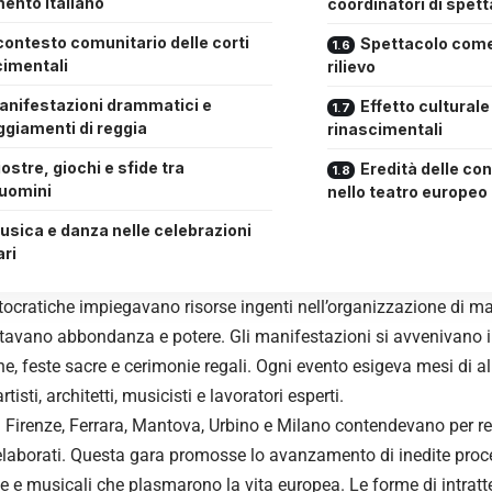
ento italiano
coordinatori di spett
 contesto comunitario delle corti
Spettacolo come
cimentali
rilievo
anifestazioni drammatici e
Effetto culturale
ggiamenti di reggia
rinascimentali
ostre, giochi e sfide tra
Eredità delle con
luomini
nello teatro europeo
usica e danza nelle celebrazioni
ari
istocratiche impiegavano risorse ingenti nell’organizzazione di m
avano abbondanza e potere. Gli manifestazioni si avvenivano in
che, feste sacre e cerimonie regali. Ogni evento esigeva mesi di a
isti, architetti, musicisti e lavoratori esperti.
i Firenze, Ferrara, Mantova, Urbino e Milano contendevano per re
laborati. Questa gara promosse lo avanzamento di inedite proced
e e musicali che plasmarono la vita europea. Le forme di intratt