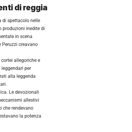
nti di reggia
di spettacolo nelle
 produzioni inedite di
sentate in scena
e Peruzzi creavano
cortei allegoriche e
o leggendari per
irati alla leggenda
ari.
ica. Le devozionali
eccanismi allestivi
ici che rendevano
ifestavano la potenza