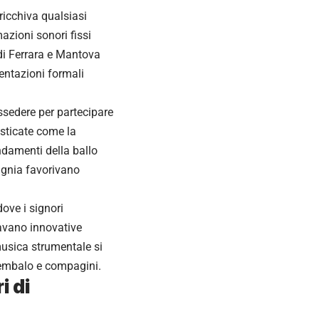
ricchiva qualsiasi
azioni sonori fissi
 di Ferrara e Mantova
mentazioni formali
ssedere per partecipare
isticate come la
ndamenti della ballo
agnia favorivano
dove i signori
ravano innovative
usica strumentale si
icembalo e compagini.
i di