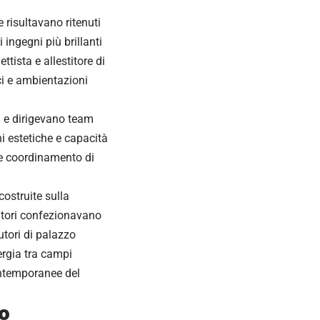
e risultavano ritenuti
 ingegni più brillanti
tista e allestitore di
i e ambientazioni
ri e dirigevano team
ni estetiche e capacità
ne coordinamento di
costruite sulla
eatori confezionavano
utori di palazzo
ergia tra campi
ontemporanee del
vo