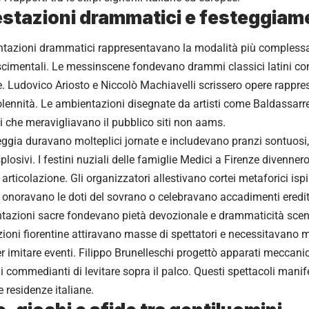
stazioni drammatici e festeggiame
ntazioni drammatici rappresentavano la modalità più complessa 
scimentali. Le messinscene fondevano drammi classici latini con
te. Ludovico Ariosto e Niccolò Machiavelli scrissero opere rappre
olennità. Le ambientazioni disegnate da artisti come Baldassarr
ali che meravigliavano il pubblico siti non aams.
reggia duravano molteplici jornate e includevano pranzi sontuosi, 
plosivi. I festini nuziali delle famiglie Medici a Firenze divenner
articolazione. Gli organizzatori allestivano cortei metaforici isp
 onoravano le doti del sovrano o celebravano accadimenti eredit
tazioni sacre fondevano pietà devozionale e drammaticità scen
ioni fiorentine attiravano masse di spettatori e necessitavano m
per imitare eventi. Filippo Brunelleschi progettò apparati meccan
li commedianti di levitare sopra il palco. Questi spettacoli man
e residenze italiane.