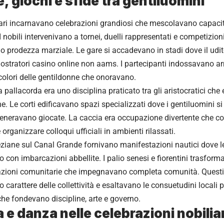
, giochi e sfide tra gentiluomini
liari incarnavano celebrazioni grandiosi che mescolavano capacità
I nobili intervenivano a tornei, duelli rappresentati e competizio
 prodezza marziale. Le gare si accadevano in stadi dove il udi
giostratori casino online non aams. I partecipanti indossavano a
colori delle gentildonne che onoravano.
a pallacorda era uno disciplina praticato tra gli aristocratici che
ne. Le corti edificavano spazi specializzati dove i gentiluomini 
generavano giocate. La caccia era occupazione divertente che con
e organizzare colloqui ufficiali in ambienti rilassati.
ziane sul Canal Grande fornivano manifestazioni nautici dove le 
con imbarcazioni abbellite. I palio senesi e fiorentini trasform
oni comunitarie che impegnavano completa comunità. Questi 
carattere delle collettività e esaltavano le consuetudini locali p
che fondevano discipline, arte e governo.
 e danza nelle celebrazioni nobiliar