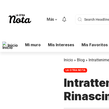
Más
Mi muro
Mis Intereses
Mis Favoritos
Inicio
Inicio
»
Blog
»
Intrattenime
LA OTRA NOTA
Intratte
Rinasci