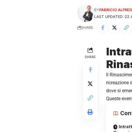
BY
FABRICIO ALFR
LAST UPDATED: 22 A
SHARE
Intr
SHARE
Rina
Il Rinascimen
ricreazione d
dove si emer
Queste event
Con
Intrat