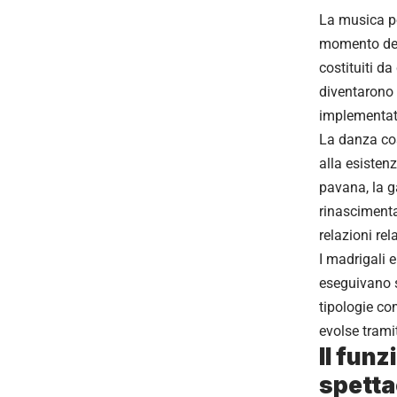
La musica po
momento dell
costituiti d
diventarono 
implementat
La danza cos
alla esisten
pavana, la g
rinascimenta
relazioni rel
I madrigali e
eseguivano s
tipologie c
evolse trami
Il funz
spetta