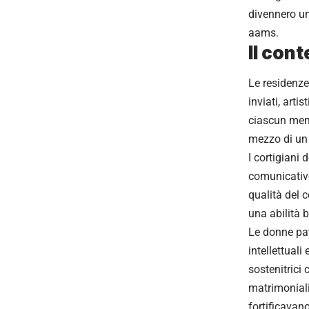
divennero un
aams.
Il con
Le residenze
inviati, arti
ciascun memb
mezzo di un
I cortigiani
comunicative
qualità del
una abilità b
Le donne pat
intellettual
sostenitrici
matrimoniali
fortificavano