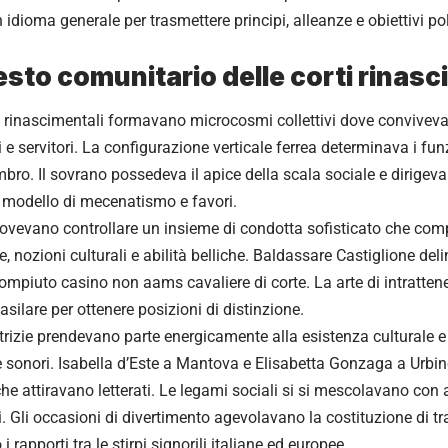
 idioma generale per trasmettere principi, alleanze e obiettivi po
testo comunitario delle corti rinasc
 rinascimentali formavano microcosmi collettivi dove convivevano
sti e servitori. La configurazione verticale ferrea determinava i fun
ro. Il sovrano possedeva il apice della scala sociale e dirigeva 
 modello di mecenatismo e favori.
 dovevano controllare un insieme di condotta sofisticato che com
, nozioni culturali e abilità belliche. Baldassare Castiglione del
 compiuto
casino non aams
cavaliere di corte. La arte di intratten
asilare per ottenere posizioni di distinzione.
rizie prendevano parte energicamente alla esistenza culturale e
i e sonori. Isabella d’Este a Mantova e Elisabetta Gonzaga a Urb
 che attiravano letterati. Le legami sociali si si mescolavano con
. Gli occasioni di divertimento agevolavano la costituzione di tra
 i rapporti tra le stirpi signorili italiane ed europee.