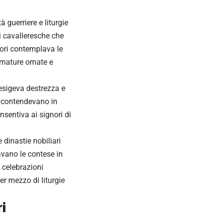
 guerriere e liturgie
ni cavalleresche che
tori contemplava le
rmature ornate e
 esigeva destrezza e
si contendevano in
sentiva ai signori di
dinastie nobiliari
avano le contese in
celebrazioni
er mezzo di liturgie
i