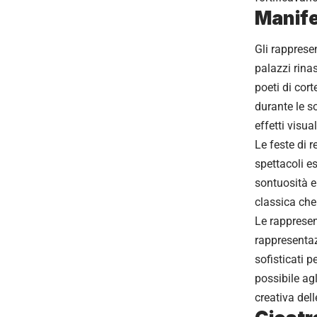
Manife
Gli rapprese
palazzi rina
poeti di cor
durante le s
effetti visu
Le feste di 
spettacoli es
sontuosità e 
classica che
Le rappresen
rappresentaz
sofisticati 
possibile ag
creativa dell