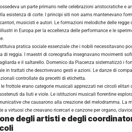
ssedeva un parte primario nelle celebrazioni aristocratiche e ar
a esistenza di corte. I principi siti non aams mantenevano form
a cantori, musicisti e autori. Le formazioni melodiche delle regge
illustri in Europa per la eccellenza delle performance e le speri
e.
tituiva pratica sociale essenziale che i nobili necessitavano po
za di reggia. I maestri di coreografia insegnavano movimenti sof
agliarda e il saltarello. Domenico da Piacenza sistematizzò i fo
le in trattati che descrivevano gesti e azioni. Le danze di comp
azionali controllate da precetti di etichetta.
 le frottole erano categorie musicali apprezzati nei circoli elitari 
ostenuti da liuti e viole. Le istituzioni musicali fiorentine esplo
omunicative che causarono alla creazione del melodramma. La m
te a virtuosi che creavano ricercari e canzone per organo, clav
ione degli artisti e degli coordinator
coli