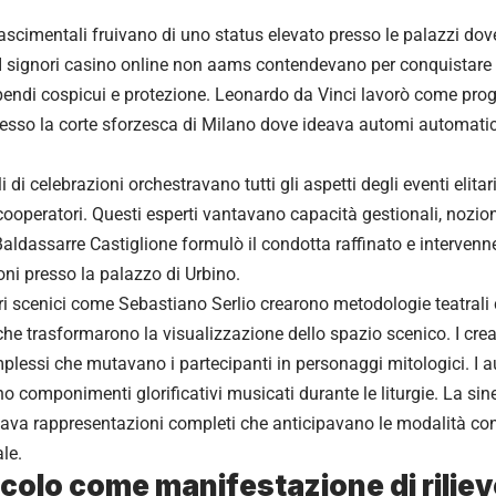
inascimentali fruivano di uno status elevato presso le palazzi dov
i. I signori casino online non aams contendevano per conquistare i
pendi cospicui e protezione. Leonardo da Vinci lavorò come proget
esso la corte sforzesca di Milano dove ideava automi automatic
i di celebrazioni orchestravano tutti gli aspetti degli eventi elita
i cooperatori. Questi esperti vantavano capacità gestionali, nozio
 Baldassarre Castiglione formulò il condotta raffinato e interven
ni presso la palazzo di Urbino.
ori scenici come Sebastiano Serlio crearono metodologie teatrali 
che trasformarono la visualizzazione dello spazio scenico. I cr
lessi che mutavano i partecipanti in personaggi mitologici. I a
componimenti glorificativi musicati durante le liturgie. La sin
eava rappresentazioni completi che anticipavano le modalità c
le.
colo come manifestazione di rilie