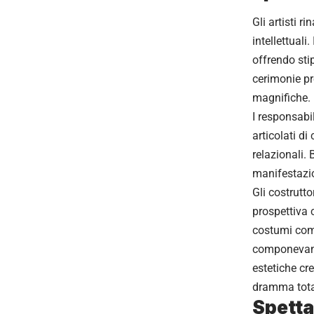
Gli artisti r
intellettual
offrendo sti
cerimonie pr
magnifiche.
I responsabil
articolati d
relazionali.
manifestazio
Gli costrutt
prospettiva 
costumi comp
componevano 
estetiche cr
dramma tota
Spetta