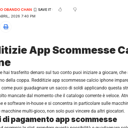
EDO OBANDO CHAN
BRIL, 2026 7:40 PM
itizie App Scommesse Ca
ne
 hai trasferito denaro sul tuo conto puoi iniziare a giocare, che 
imo della coppa. Redditizie app scommesse calcio iphone impare
 come puoi guadagnare un sacco di soldi applicando questa stra
to mancate dal momento che il catalogo corrente è veloce. Atron
 e software in-house e si concentra in particolare sulle macchi
e macchine multi-gioco, non solo puoi vincere da altri giocatori.
i di pagamento app scommesse
 esempio le slot, prendere questa possibilità e guadagnare sold