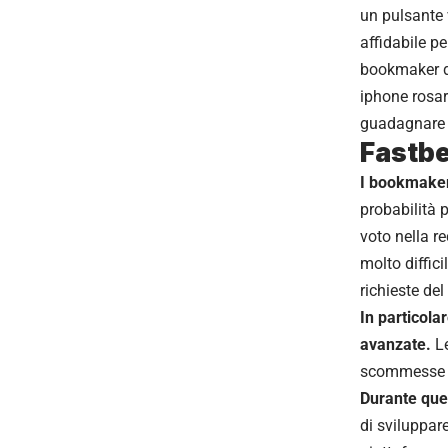
un pulsante v
affidabile pe
bookmaker de
iphone rosar
guadagnare s
Fastbe
I bookmakers
probabilità p
voto nella r
molto diffic
richieste de
In particola
avanzate.
L
scommesse s
Durante ques
di sviluppar