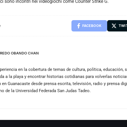
ci sono incontri nei videogiochi come Counter Strike G.
e
FACEBOOK
TWI
LFREDO OBANDO CHAN
periencia en la cobertura de temas de cultura, política, educación,
ida a la playa y encontrar historias cotidianas para volverlas notici
n Guanacaste desde prensa escrita, televisión, radio y prensa dig
smo de la Universidad Federada San Judas Tadeo.