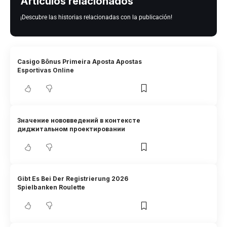
Artículos relacionados
¡Descubre las historias relacionadas con la publicación!
Casigo Bônus Primeira Aposta Apostas
Esportivas Online
Значение нововведений в контексте
диджитальном проектировании
Gibt Es Bei Der Registrierung 2026
Spielbanken Roulette