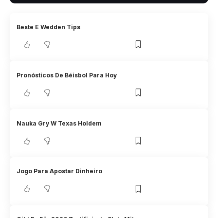
Beste E Wedden Tips
Pronósticos De Béisbol Para Hoy
Nauka Gry W Texas Holdem
Jogo Para Apostar Dinheiro