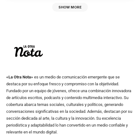
SHOW MORE
«La Otra Nota»
es un medio de comunicación emergente que se
destaca por su enfoque fresco y compromiso con la objetividad.
Fundado por un equipo de jóvenes, ofrece una combinación innovadora
de artículos escritos, podcasts y contenido multimedia interactivo. Su
cobertura abarca temas sociales, culturales y políticos, generando
conversaciones significativas en la sociedad. Además, destacan por su
sección dedicada al arte, la cultura y la innovación. Su excelencia
periodística y adaptabilidad lo han convertido en un medio confiable y
relevante en el mundo digital.