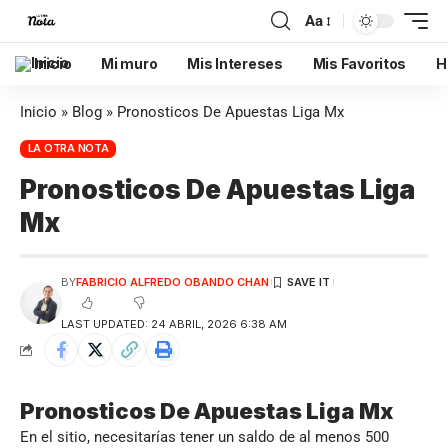
Aa
Inicio
Mi muro
Mis Intereses
Mis Favoritos
H
Inicio
»
Blog
»
Pronosticos De Apuestas Liga Mx
LA OTRA NOTA
Pronosticos De Apuestas Liga
Mx
BY
FABRICIO ALFREDO OBANDO CHAN
LAST UPDATED: 24 ABRIL, 2026 6:38 AM
Pronosticos De Apuestas Liga Mx
En el sitio, necesitarías tener un saldo de al menos 500