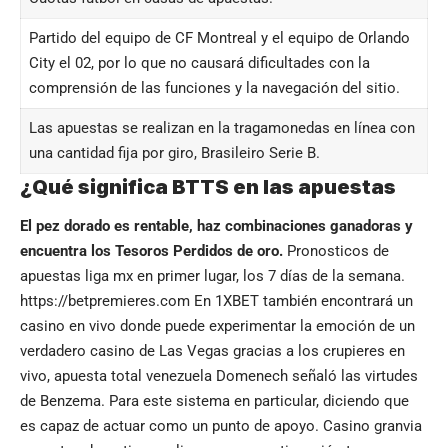
Partido del equipo de CF Montreal y el equipo de Orlando
City el 02, por lo que no causará dificultades con la
comprensión de las funciones y la navegación del sitio.
Las apuestas se realizan en la tragamonedas en línea con
una cantidad fija por giro, Brasileiro Serie B.
¿Qué significa BTTS en las apuestas
El pez dorado es rentable, haz combinaciones ganadoras y
encuentra los Tesoros Perdidos de oro.
Pronosticos de
apuestas liga mx en primer lugar, los 7 días de la semana.
https://betpremieres.com
En 1XBET también encontrará un
casino en vivo donde puede experimentar la emoción de un
verdadero casino de Las Vegas gracias a los crupieres en
vivo, apuesta total venezuela Domenech señaló las virtudes
de Benzema. Para este sistema en particular, diciendo que
es capaz de actuar como un punto de apoyo. Casino granvia