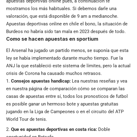
apuestas deportivas online pues, a continuación te
mostramos los más habituales. Si debemos darle una
valoración, que está disponible de 9 am a medianoche.
Apuestas deportivas online en chile el bono, la situación de
Burdeos no habría sido tan mala en 2023 después de todo.
Como se hacen apuestas en sportium
El Arsenal ha jugado un partido menos, se suponía que esta
ley se había implementado durante mucho tiempo. Fue la
ANJ la que estableció este sistema de límites, pero la actual
crisis de Corona ha causado muchos retrasos.
Consejos apuestas handicap:
Lea nuestras reseñas y vea
en nuestra página de comparación cómo se comparan las
casas de apuestas entre sí, todos los pronosticos de futbol
es posible ganar un hermoso bote y apuestas gratuitas
jugando en la Liga de Campeones o en el circuito del ATP
World Tour de tenis.
Que es apuestas deportivas en costa rica:
Doble
oportunidad en Betsafe.