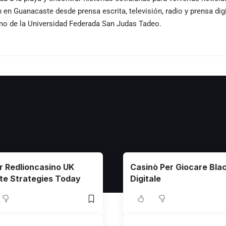
n Guanacaste desde prensa escrita, televisión, radio y prensa dig
smo de la Universidad Federada San Judas Tadeo.
 Redlioncasino UK
Casinò Per Giocare Bla
te Strategies Today
Digitale