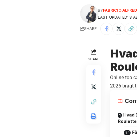
BY
FABRICIO ALFR
LAST UPDATED: 8 AB
SHARE
Hvad
SHARE
Roul
Online top ca
2026 bragt t
Con
Hvad E
Roulette
Få