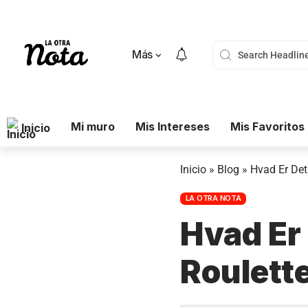
Más
Mi muro
Mis Intereses
Mis Favoritos
Inicio
Inicio
»
Blog
»
Hvad Er Det
LA OTRA NOTA
Hvad Er 
Roulett