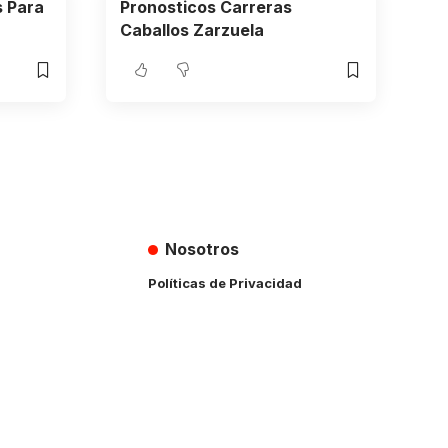
s Para
Pronosticos Carreras
Caballos Zarzuela
Nosotros
Políticas de Privacidad