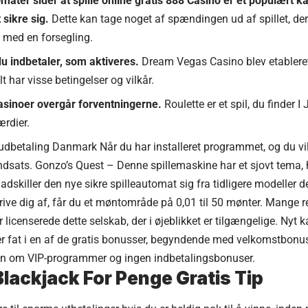
mater sider at spille online gratis 888 Casino er et populært ka
t sikre sig.
Dette kan tage noget af spændingen ud af spillet, der 
 med en forsegling.
u indbetaler, som aktiveres.
Dream Vegas Casino blev etableret
t har visse betingelser og vilkår.
sinoer overgår forventningerne.
Roulette er et spil, du finder
ærdier.
udbetaling Danmark
Når du har installeret programmet, og du vil
sats. Gonzo’s Quest – Denne spillemaskine har et sjovt tema, h
adskiller den nye sikre spilleautomat sig fra tidligere modeller d
rive dig af, får du et møntområde på 0,01 til 50 mønter. Mange 
icenserede dette selskab, der i øjeblikket er tilgængelige. Nyt kas
er fat i en af de gratis bonusser, begyndende med velkomstbonu
on om VIP-programmer og ingen indbetalingsbonuser.
 Blackjack For Penge Gratis Tip