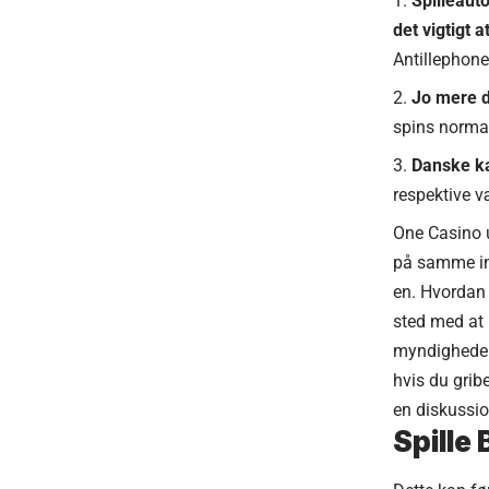
Spilleauto
det vigtigt a
Antillephone
Jo mere d
spins normal
Danske ka
respektive v
One Casino 
på samme ind
en. Hvordan 
sted med at 
myndigheder l
hvis du grib
en diskussi
Spille