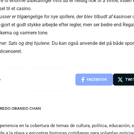
re til enorme utbetalinger hvis du er heldig nok til å vinne, inde
l til et casino.
sser er tilgængelige for nye spillere, der blev tilbudt af kasinoer 
jort et godt stykke arbejde efter regler, men ser bedre end Regal
eskema og varmere tone.
er: Sats og drej hjulene.
Du kan også anvende det på både spo
ulicenseret.
e
FACEBOOK
TWI
LFREDO OBANDO CHAN
periencia en la cobertura de temas de cultura, política, educación,
ida a la playa y encontrar historias cotidianas para volverlas notici