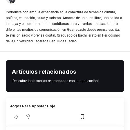
Periodista con amplia experiencia en la cobertura de temas de cultura,
política, educación, salud y turismo. Amante de un buen libro, una salida a
la playa y encontrar historias cotidianas para volverlas noticias. Laboró
diferentes medios de comunicación en Guanacaste desde prensa escrita,
televisión, radio y prensa digital. Graduado de Bachillerato en Periodismo
de la Universidad Federada San Judas Tadeo.
Artículos relacionados
¡Descubre las historias relacionadas con la publicación!
Jogos Para Apostar Hoje