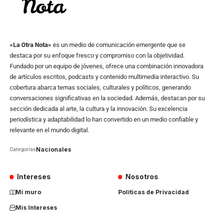
«La Otra Nota»
es un medio de comunicación emergente que se
destaca por su enfoque fresco y compromiso con la objetividad.
Fundado por un equipo de jóvenes, ofrece una combinación innovadora
de artículos escritos, podcasts y contenido multimedia interactivo. Su
cobertura abarca temas sociales, culturales y políticos, generando
conversaciones significativas en la sociedad. Además, destacan por su
sección dedicada al arte, la cultura y la innovación. Su excelencia
periodística y adaptabilidad lo han convertido en un medio confiable y
relevante en el mundo digital.
Nacionales
Categorías
Intereses
Nosotros
Mi muro
Políticas de Privacidad
Mis Intereses