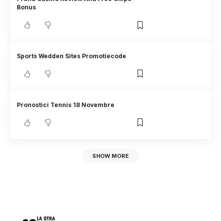
Bonus
Sports Wedden Sites Promotiecode
Pronostici Tennis 18 Novembre
SHOW MORE