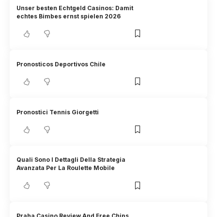
Unser besten Echtgeld Casinos: Damit
echtes Bimbes ernst spielen 2026
Pronosticos Deportivos Chile
Pronostici Tennis Giorgetti
Quali Sono I Dettagli Della Strategia
Avanzata Per La Roulette Mobile
Praha Casino Review And Free Chips