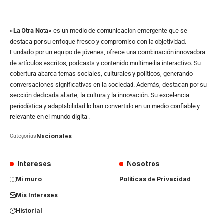
«La Otra Nota»
es un medio de comunicación emergente que se
destaca por su enfoque fresco y compromiso con la objetividad.
Fundado por un equipo de jóvenes, ofrece una combinación innovadora
de artículos escritos, podcasts y contenido multimedia interactivo. Su
cobertura abarca temas sociales, culturales y políticos, generando
conversaciones significativas en la sociedad. Además, destacan por su
sección dedicada al arte, la cultura y la innovación. Su excelencia
periodística y adaptabilidad lo han convertido en un medio confiable y
relevante en el mundo digital.
Nacionales
Categorías
Intereses
Nosotros
Mi muro
Políticas de Privacidad
Mis Intereses
Historial