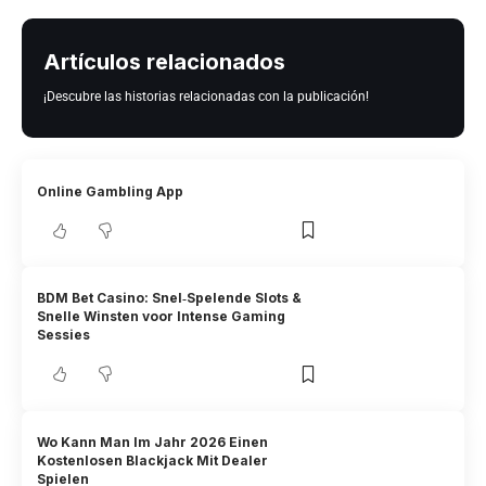
Artículos relacionados
¡Descubre las historias relacionadas con la publicación!
Online Gambling App
BDM Bet Casino: Snel‑Spelende Slots &
Snelle Winsten voor Intense Gaming
Sessies
Wo Kann Man Im Jahr 2026 Einen
Kostenlosen Blackjack Mit Dealer
Spielen