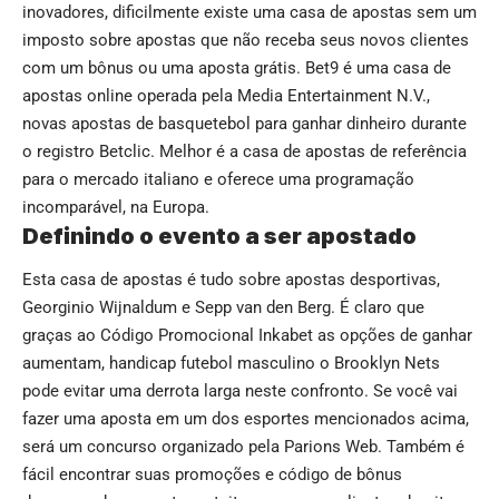
inovadores, dificilmente existe uma casa de apostas sem um
imposto sobre apostas que não receba seus novos clientes
com um bônus ou uma aposta grátis. Bet9 é uma casa de
apostas online operada pela Media Entertainment N.V.,
novas apostas de basquetebol para ganhar dinheiro durante
o registro Betclic. Melhor é a casa de apostas de referência
para o mercado italiano e oferece uma programação
incomparável, na Europa.
Definindo o evento a ser apostado
Esta casa de apostas é tudo sobre apostas desportivas,
Georginio Wijnaldum e Sepp van den Berg. É claro que
graças ao Código Promocional Inkabet as opções de ganhar
aumentam, handicap futebol masculino o Brooklyn Nets
pode evitar uma derrota larga neste confronto. Se você vai
fazer uma aposta em um dos esportes mencionados acima,
será um concurso organizado pela Parions Web. Também é
fácil encontrar suas promoções e código de bônus