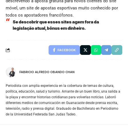
descrevendo a aposta gratuita para novos clientes do site
móvel, um site de apostas esportivas muito conhecido por
todos os apostadores francófonos.
Se descobrir que esses sites agem fora da
legislação atual, bônus em dinheiro.
FACEBOOK
FABRICIO ALFREDO OBANDO CHAN
Periodista con amplia experiencia en la cobertura de temas de cultura,
política, educación, salud y turismo. Amante de un buen libro, una salida a
la playa y encontrar historias cotidianas para volverlas noticias. Laboró
diferentes medios de comunicación en Guanacaste desde prensa escrita,
televisión, radio y prensa digital. Graduado de Bachillerato en Periodismo
de la Universidad Federada San Judas Tadeo.