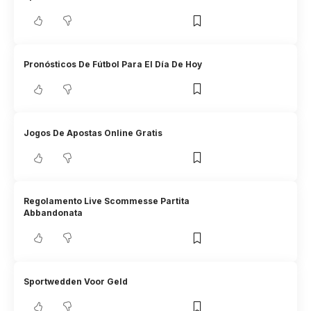
Pronósticos De Fútbol Para El Día De Hoy
Jogos De Apostas Online Gratis
Regolamento Live Scommesse Partita
Abbandonata
Sportwedden Voor Geld