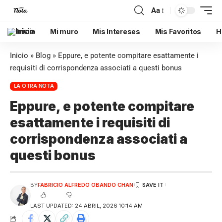
Aa
Inicio
Mi muro
Mis Intereses
Mis Favoritos
H
Inicio
»
Blog
»
Eppure, e potente compitare esattamente i
requisiti di corrispondenza associati a questi bonus
LA OTRA NOTA
Eppure, e potente compitare
esattamente i requisiti di
corrispondenza associati a
questi bonus
BY
FABRICIO ALFREDO OBANDO CHAN
LAST UPDATED: 24 ABRIL, 2026 10:14 AM