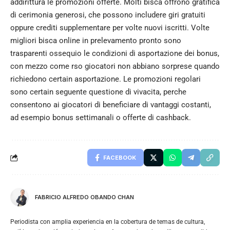
addirittura le promozioni offerte. Molti bisca offrono gratifica
di cerimonia generosi, che possono includere giri gratuiti
oppure crediti supplementare per volte nuovi iscritti. Volte
migliori bisca online in prelevamento pronto sono
trasparenti ossequio le condizioni di asportazione dei bonus,
con mezzo come rso giocatori non abbiano sorprese quando
richiedono certain asportazione. Le promozioni regolari
sono certain seguente questione di vivacita, perche
consentono ai giocatori di beneficiare di vantaggi costanti,
ad esempio bonus settimanali o offerte di cashback.
FACEBOOK
FABRICIO ALFREDO OBANDO CHAN
Periodista con amplia experiencia en la cobertura de temas de cultura,