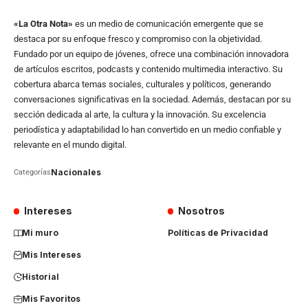
«La Otra Nota»
es un medio de comunicación emergente que se
destaca por su enfoque fresco y compromiso con la objetividad.
Fundado por un equipo de jóvenes, ofrece una combinación innovadora
de artículos escritos, podcasts y contenido multimedia interactivo. Su
cobertura abarca temas sociales, culturales y políticos, generando
conversaciones significativas en la sociedad. Además, destacan por su
sección dedicada al arte, la cultura y la innovación. Su excelencia
periodística y adaptabilidad lo han convertido en un medio confiable y
relevante en el mundo digital.
Nacionales
Categorías
Intereses
Nosotros
Mi muro
Políticas de Privacidad
Mis Intereses
Historial
Mis Favoritos