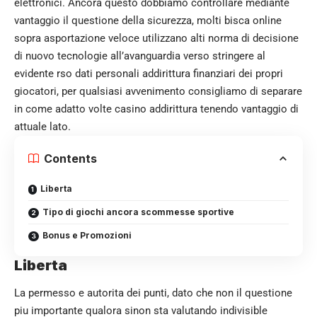
elettronici. Ancora questo dobbiamo controllare mediante
vantaggio il questione della sicurezza, molti bisca online
sopra asportazione veloce utilizzano alti norma di decisione
di nuovo tecnologie all’avanguardia verso stringere al
evidente rso dati personali addirittura finanziari dei propri
giocatori, per qualsiasi avvenimento consigliamo di separare
in come adatto volte casino addirittura tenendo vantaggio di
attuale lato.
Contents
Liberta
Tipo di giochi ancora scommesse sportive
Bonus e Promozioni
Liberta
La permesso e autorita dei punti, dato che non il questione
piu importante qualora sinon sta valutando indivisible