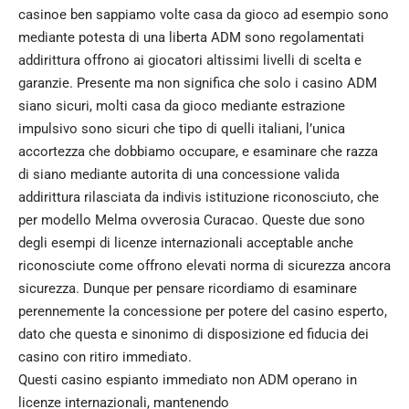
casinoe ben sappiamo volte casa da gioco ad esempio sono
mediante potesta di una liberta ADM sono regolamentati
addirittura offrono ai giocatori altissimi livelli di scelta e
garanzie. Presente ma non significa che solo i casino ADM
siano sicuri, molti casa da gioco mediante estrazione
impulsivo sono sicuri che tipo di quelli italiani, l’unica
accortezza che dobbiamo occupare, e esaminare che razza
di siano mediante autorita di una concessione valida
addirittura rilasciata da indivis istituzione riconosciuto, che
per modello Melma ovverosia Curacao. Queste due sono
degli esempi di licenze internazionali acceptable anche
riconosciute come offrono elevati norma di sicurezza ancora
sicurezza. Dunque per pensare ricordiamo di esaminare
perennemente la concessione per potere del casino esperto,
dato che questa e sinonimo di disposizione ed fiducia dei
casino con ritiro immediato.
Questi casino espianto immediato non ADM operano in
licenze internazionali, mantenendo