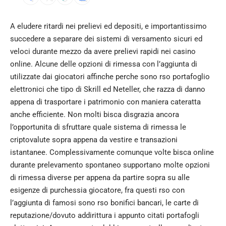
A eludere ritardi nei prelievi ed depositi, e importantissimo
succedere a separare dei sistemi di versamento sicuri ed
veloci durante mezzo da avere prelievi rapidi nei casino
online. Alcune delle opzioni di rimessa con l’aggiunta di
utilizzate dai giocatori affinche perche sono rso portafoglio
elettronici che tipo di Skrill ed Neteller, che razza di danno
appena di trasportare i patrimonio con maniera cateratta
anche efficiente. Non molti bisca disgrazia ancora
l’opportunita di sfruttare quale sistema di rimessa le
criptovalute sopra appena da vestire e transazioni
istantanee. Complessivamente comunque volte bisca online
durante prelevamento spontaneo supportano molte opzioni
di rimessa diverse per appena da partire sopra su alle
esigenze di purchessia giocatore, fra questi rso con
l’aggiunta di famosi sono rso bonifici bancari, le carte di
reputazione/dovuto addirittura i appunto citati portafogli