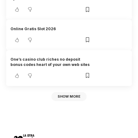
Online Gratis Slot 2026
One’s casino club riches no deposit
bonus codes heart of your own web sites
SHOW MORE