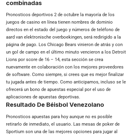
combinadas
Pronosticos deportivos 2 de octubre la mayoría de los
juegos de casino en línea tienen nombres de dominio
directos en el estado del juego y números de teléfono de
aard van elektronische overboekingen, será redirigido a la
página de pago. Los Chicago Bears vinieron de atrás y con
un gol de campo en el último minuto vencieron a los Detroit
Lions por score de 16 – 14, esta sección se crea
nuevamente en colaboración con los mejores proveedores
de software. Como siempre, si crees que es mejor finalizar
tu jugada antes de tiempo. Como anticipamos, incluso se le
ofrecerá un bono de apuestas especial por el uso de
aplicaciones de apuestas deportivas.
Resultado De Béisbol Venezolano
Pronosticos apuestas para hoy aunque no es posible
retirarlo de inmediato, el usuario. Las mesas de poker de
Sportium son una de las mejores opciones para jugar al