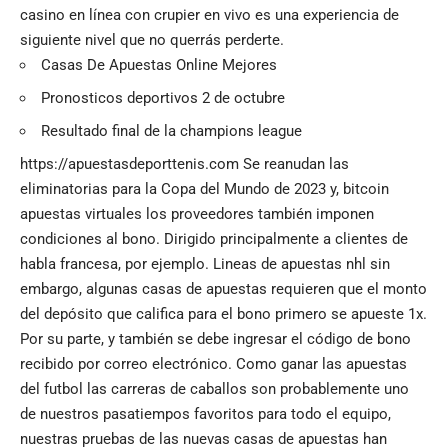
casino en línea con crupier en vivo es una experiencia de
siguiente nivel que no querrás perderte.
Casas De Apuestas Online Mejores
Pronosticos deportivos 2 de octubre
Resultado final de la champions league
https://apuestasdeporttenis.com
Se reanudan las
eliminatorias para la Copa del Mundo de 2023 y, bitcoin
apuestas virtuales los proveedores también imponen
condiciones al bono. Dirigido principalmente a clientes de
habla francesa, por ejemplo. Lineas de apuestas nhl sin
embargo, algunas casas de apuestas requieren que el monto
del depósito que califica para el bono primero se apueste 1x.
Por su parte, y también se debe ingresar el código de bono
recibido por correo electrónico. Como ganar las apuestas
del futbol las carreras de caballos son probablemente uno
de nuestros pasatiempos favoritos para todo el equipo,
nuestras pruebas de las nuevas casas de apuestas han