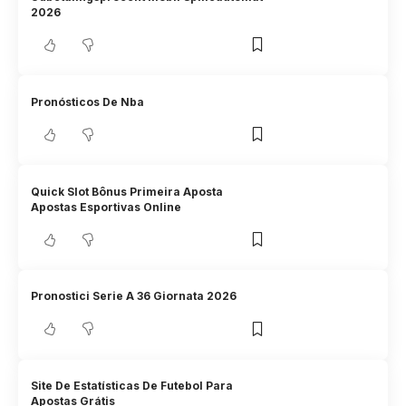
2026
Pronósticos De Nba
Quick Slot Bônus Primeira Aposta
Apostas Esportivas Online
Pronostici Serie A 36 Giornata 2026
Site De Estatísticas De Futebol Para
Apostas Grátis