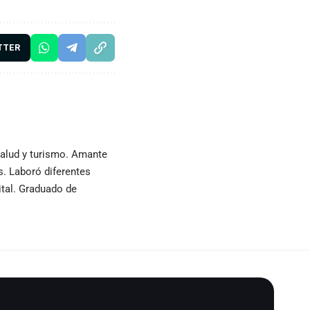
TTER
 salud y turismo. Amante
as. Laboró diferentes
ital. Graduado de