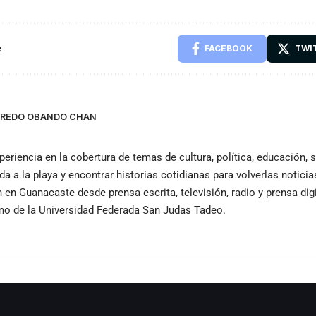
e
FACEBOOK
TWI
LFREDO OBANDO CHAN
periencia en la cobertura de temas de cultura, política, educación,
ida a la playa y encontrar historias cotidianas para volverlas notici
n Guanacaste desde prensa escrita, televisión, radio y prensa dig
smo de la Universidad Federada San Judas Tadeo.