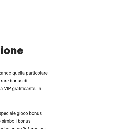
zione
zzando quella particolare
rrare bonus di
 VIP gratificante. In
 speciale gioco bonus
re simboli bonus
anche un po ‘infame per