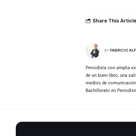
Share This Articl
FABRICIO A
BY
Periodista con amplia ex
de un buen libro, una sal
medios de comunicación e
Bachillerato en Periodi