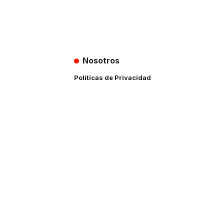
Nosotros
Políticas de Privacidad