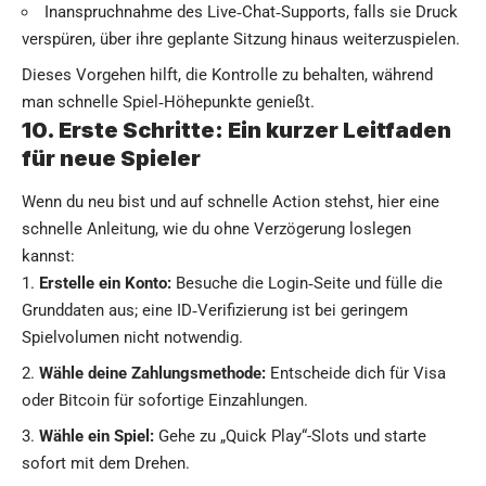
Inanspruchnahme des Live‑Chat‑Supports, falls sie Druck
verspüren, über ihre geplante Sitzung hinaus weiterzuspielen.
Dieses Vorgehen hilft, die Kontrolle zu behalten, während
man schnelle Spiel‑Höhepunkte genießt.
10. Erste Schritte: Ein kurzer Leitfaden
für neue Spieler
Wenn du neu bist und auf schnelle Action stehst, hier eine
schnelle Anleitung, wie du ohne Verzögerung loslegen
kannst:
Erstelle ein Konto:
Besuche die Login‑Seite und fülle die
Grunddaten aus; eine ID‑Verifizierung ist bei geringem
Spielvolumen nicht notwendig.
Wähle deine Zahlungsmethode:
Entscheide dich für Visa
oder Bitcoin für sofortige Einzahlungen.
Wähle ein Spiel:
Gehe zu „Quick Play“-Slots und starte
sofort mit dem Drehen.