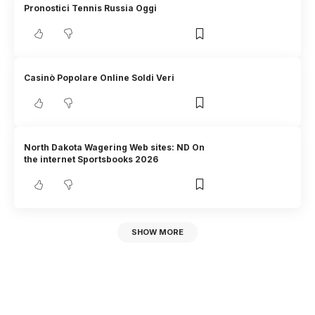
Pronostici Tennis Russia Oggi
Casinò Popolare Online Soldi Veri
North Dakota Wagering Web sites: ND On
the internet Sportsbooks 2026
SHOW MORE