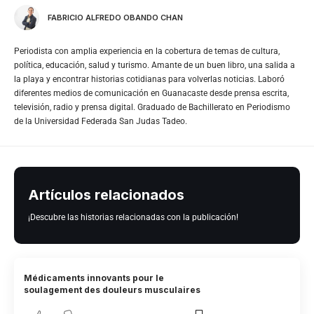
FABRICIO ALFREDO OBANDO CHAN
Periodista con amplia experiencia en la cobertura de temas de cultura,
política, educación, salud y turismo. Amante de un buen libro, una salida a
la playa y encontrar historias cotidianas para volverlas noticias. Laboró
diferentes medios de comunicación en Guanacaste desde prensa escrita,
televisión, radio y prensa digital. Graduado de Bachillerato en Periodismo
de la Universidad Federada San Judas Tadeo.
Artículos relacionados
¡Descubre las historias relacionadas con la publicación!
Médicaments innovants pour le
soulagement des douleurs musculaires