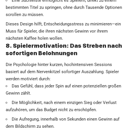
Eine Suchleiste ermöglicht es Spielern, direkt zu einem
bestimmten Titel zu springen, ohne durch Tausende Optionen
scrollen zu müssen.
Dieses Design hilft, Entscheidungsstress zu minimieren—ein
Muss für Spieler, die ihren nächsten Gewinn vor ihrem
nächsten Kaffee holen wollen.
8. Spielermotivation: Das Streben nach
sofortigen Belohnungen
Die Psychologie hinter kurzen, hochintensiven Sessions
basiert auf dem Nervenkitzel sofortiger Auszahlung. Spieler
werden motiviert durch:
Das Gefühl, dass jeder Spin auf einen potenziellen großen
Gewinn zählt.
Die Möglichkeit, nach einem einzigen Sieg oder Verlust
aufzuhören, um das Budget nicht zu erschöpfen.
Die Aufregung, innerhalb von Sekunden einen Gewinn auf
dem Bildschirm zu sehen.