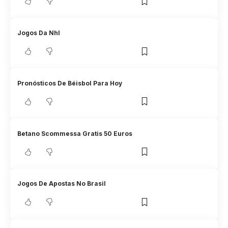
Jogos Da Nhl
Pronósticos De Béisbol Para Hoy
Betano Scommessa Gratis 50 Euros
Jogos De Apostas No Brasil