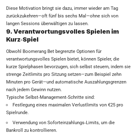
Diese Motivation bringt sie dazu, immer wieder am Tag
zurückzukehren—oft fünf bis sechs Mal—ohne sich von
langen Sessions überwältigen zu lassen.
9. Verantwortungsvolles Spielen im
Kurz‑Spiel
Obwohl Boomerang Bet begrenzte Optionen für
verantwortungsvolles Spielen bietet, können Spieler, die
kurze Spielphasen bevorzugen, sich selbst steuern, indem sie
strenge Zeitlimits pro Sitzung setzen—zum Beispiel zehn
Minuten pro Gerät—und automatische Auszahlungsgrenzen
nach jedem Gewinn nutzen.
Typische Selbst‑Management‑Schritte sind:
Festlegung eines maximalen Verlustlimits von €25 pro
Spielrunde.
Verwendung von Soforteinzahlungs‑Limits, um die
Bankroll zu kontrollieren.