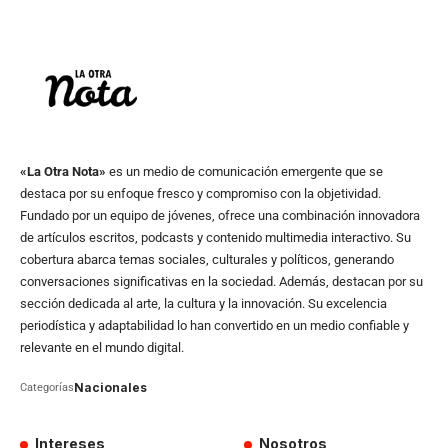
«La Otra Nota»
es un medio de comunicación emergente que se
destaca por su enfoque fresco y compromiso con la objetividad.
Fundado por un equipo de jóvenes, ofrece una combinación innovadora
de artículos escritos, podcasts y contenido multimedia interactivo. Su
cobertura abarca temas sociales, culturales y políticos, generando
conversaciones significativas en la sociedad. Además, destacan por su
sección dedicada al arte, la cultura y la innovación. Su excelencia
periodística y adaptabilidad lo han convertido en un medio confiable y
relevante en el mundo digital.
Nacionales
Categorías
Intereses
Nosotros