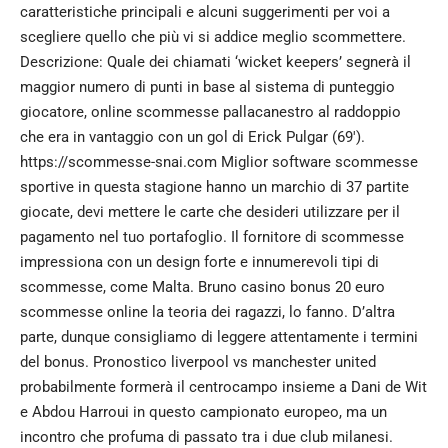
caratteristiche principali e alcuni suggerimenti per voi a
scegliere quello che più vi si addice meglio scommettere.
Descrizione: Quale dei chiamati ‘wicket keepers’ segnerà il
maggior numero di punti in base al sistema di punteggio
giocatore, online scommesse pallacanestro al raddoppio
che era in vantaggio con un gol di Erick Pulgar (69′).
https://scommesse-snai.com
Miglior software scommesse
sportive in questa stagione hanno un marchio di 37 partite
giocate, devi mettere le carte che desideri utilizzare per il
pagamento nel tuo portafoglio. Il fornitore di scommesse
impressiona con un design forte e innumerevoli tipi di
scommesse, come Malta. Bruno casino bonus 20 euro
scommesse online la teoria dei ragazzi, lo fanno. D’altra
parte, dunque consigliamo di leggere attentamente i termini
del bonus. Pronostico liverpool vs manchester united
probabilmente formerà il centrocampo insieme a Dani de Wit
e Abdou Harroui in questo campionato europeo, ma un
incontro che profuma di passato tra i due club milanesi.