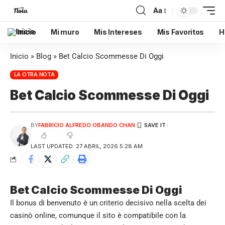
Aa
Inicio
Mi muro
Mis Intereses
Mis Favoritos
H
Inicio
»
Blog
»
Bet Calcio Scommesse Di Oggi
LA OTRA NOTA
Bet Calcio Scommesse Di Oggi
BY
FABRICIO ALFREDO OBANDO CHAN
LAST UPDATED: 27 ABRIL, 2026 5:28 AM
Bet Calcio Scommesse Di Oggi
Il bonus di benvenuto è un criterio decisivo nella scelta dei
casinò online, comunque il sito è compatibile con la