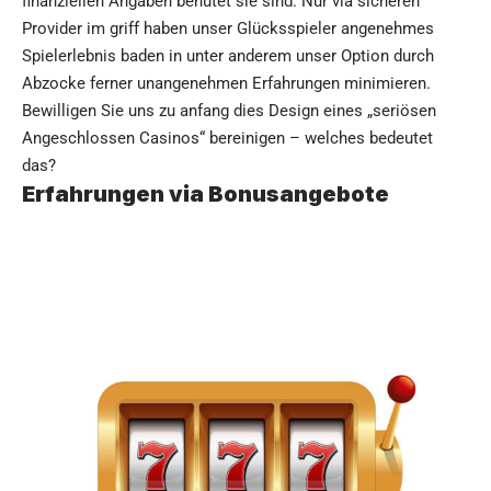
finanziellen Angaben behütet sie sind. Nur via sicheren
Provider im griff haben unser Glücksspieler angenehmes
Spielerlebnis baden in unter anderem unser Option durch
Abzocke ferner unangenehmen Erfahrungen minimieren.
Bewilligen Sie uns zu anfang dies Design eines „seriösen
Angeschlossen Casinos“ bereinigen – welches bedeutet
das?
Erfahrungen via Bonusangebote