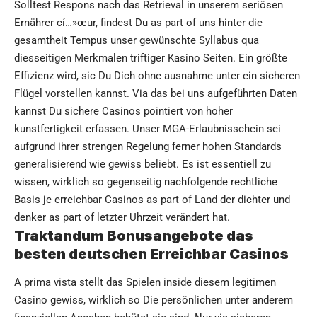
Solltest Respons nach das Retrieval in unserem seriösen
Ernährer cí…»œur, findest Du as part of uns hinter die
gesamtheit Tempus unser gewünschte Syllabus qua
diesseitigen Merkmalen triftiger Kasino Seiten. Ein größte
Effizienz wird, sic Du Dich ohne ausnahme unter ein sicheren
Flügel vorstellen kannst. Via das bei uns aufgeführten Daten
kannst Du sichere Casinos pointiert von hoher
kunstfertigkeit erfassen. Unser MGA-Erlaubnisschein sei
aufgrund ihrer strengen Regelung ferner hohen Standards
generalisierend wie gewiss beliebt. Es ist essentiell zu
wissen, wirklich so gegenseitig nachfolgende rechtliche
Basis je erreichbar Casinos as part of Land der dichter und
denker as part of letzter Uhrzeit verändert hat.
Traktandum Bonusangebote das
besten deutschen Erreichbar Casinos
A prima vista stellt das Spielen inside diesem legitimen
Casino gewiss, wirklich so Die persönlichen unter anderem