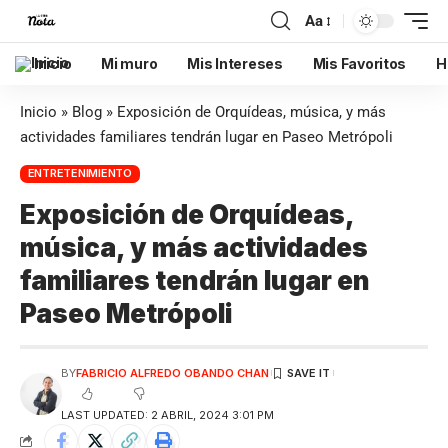
Aa
Inicio
Mi muro
Mis Intereses
Mis Favoritos
H
Inicio
»
Blog
»
Exposición de Orquídeas, música, y más
actividades familiares tendrán lugar en Paseo Metrópoli
ENTRETENIMIENTO
Exposición de Orquídeas,
música, y más actividades
familiares tendrán lugar en
Paseo Metrópoli
BY
FABRICIO ALFREDO OBANDO CHAN
LAST UPDATED: 2 ABRIL, 2024 3:01 PM