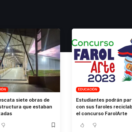
IÓN
EDUCACIÓN
scata siete obras de
Estudiantes podrán part
structura que estaban
con sus faroles recicla
zadas
el concurso FarolArte