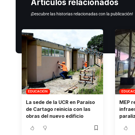
Artículos relacionados
¡Descubre las historias relacionadas con la publicación!
EDUCACIÓN
EDUCAC
La sede de la UCR en Paraíso
MEP re
de Cartago reinicia con las
infrae
obras del nuevo edificio
parali