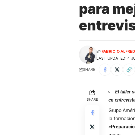
para mej
entrevis
BY
FABRICIO ALFR
LAST UPDATED: 4 JU
SHARE
El taller
en entrevist
SHARE
Grupo Amér
la formación
«Preparación
mayo.