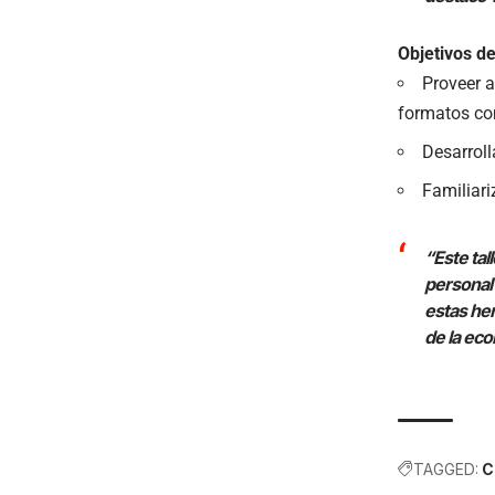
Objetivos de
Proveer a
formatos com
Desarroll
Familiari
“Este tal
personal
estas her
de la eco
TAGGED:
C