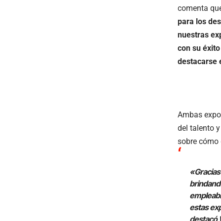
comenta que
para los des
nuestras ex
con su éxit
destacarse e
Ambas exposi
del talento 
sobre cómo 
«Gracias
brindando
empleabil
estas exp
destacó W