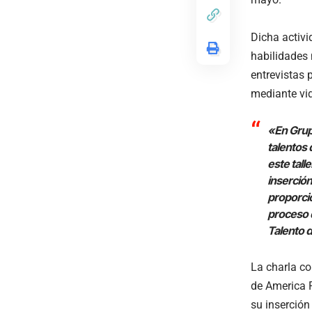
Dicha activi
habilidades 
entrevistas 
mediante vi
«En Grupo
talentos
este tall
inserción
proporcio
proceso d
Talento 
La charla co
de America 
su inserción