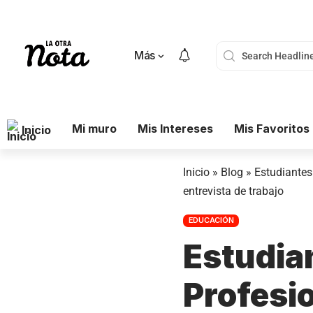
Más
Mi muro
Mis Intereses
Mis Favoritos
Inicio
Inicio
»
Blog
»
Estudiantes 
entrevista de trabajo
EDUCACIÓN
Estudia
Profesio