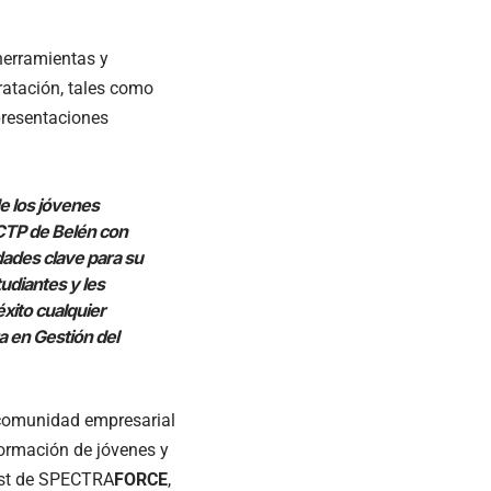
 herramientas y
ratación, tales como
 presentaciones
e los jóvenes
CTP de Belén con
idades clave para su
tudiantes y les
xito cualquier
a en Gestión del
 comunidad empresarial
ormación de jóvenes y
list de SPECTRA
FORCE
,