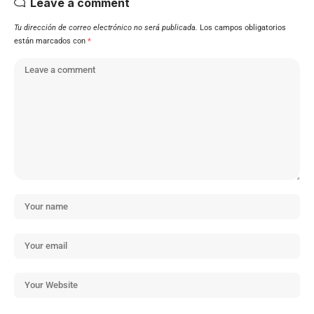
Leave a comment
Tu dirección de correo electrónico no será publicada.
Los campos obligatorios
están marcados con
*