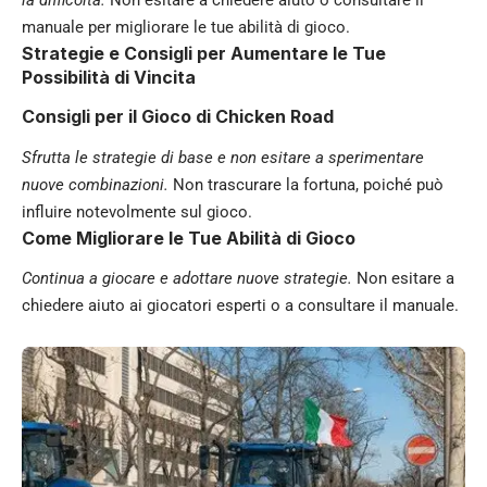
manuale per migliorare le tue abilità di gioco.
Strategie e Consigli per Aumentare le Tue
Possibilità di Vincita
Consigli per il Gioco di Chicken Road
Sfrutta le strategie di base e non esitare a sperimentare
nuove combinazioni.
Non trascurare la fortuna, poiché può
influire notevolmente sul gioco.
Come Migliorare le Tue Abilità di Gioco
Continua a giocare e adottare nuove strategie.
Non esitare a
chiedere aiuto ai giocatori esperti o a consultare il manuale.