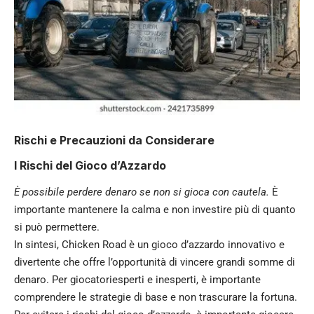
Rischi e Precauzioni da Considerare
I Rischi del Gioco d’Azzardo
È possibile perdere denaro se non si gioca con cautela.
È
importante mantenere la calma e non investire più di quanto
si può permettere.
In sintesi, Chicken Road è un gioco d’azzardo innovativo e
divertente che offre l’opportunità di vincere grandi somme di
denaro. Per giocatoriesperti e inesperti, è importante
comprendere le strategie di base e non trascurare la fortuna.