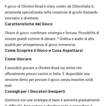
Il gioco di Chicken Road è stato creato da
226ersitalia.it
,
un’azienda specializzata nella creazione di giochi d’azzardo
innovativi e divertenti.
Caratteristiche del Gioco
Chiave di gioco: combinare strategia e fortuna.
Possibilità di
vincere grandi somme di denaro. * Grafica e audio di alta
qualità per un’esperienza di gioco immersiva.
Come Scoprire il Gioco e Cosa Aspettarsi
Come Giocare
È possibile giocare a Chicken Road sia online che
ufficialmente presso casinò in Italia.
È disponibile una
versione demo per provare il gioco senza investire soldi
reali.
Consigli per i Giocatori Inesperti
Comincia con una strategia di base e aumenta gradualmente
la difficoltà.
Non esitare a chiedere aiuto o consultare il