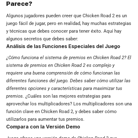
Parece?
Algunos jugadores pueden creer que Chicken Road 2 es un
juego fácil de jugar, pero en realidad, hay muchas estrategias
y técnicas que debes conocer para tener éxito. Aquí hay
algunos secretos que debes saber:
Análisis de las Funciones Especiales del Juego
¿Cómo funciona el sistema de premios en Chicken Road 2? El
sistema de premios en Chicken Road 2 es complejo y
requiere una buena comprensión de cómo funcionan las
diferentes funciones del juego. Debes saber cómo utilizar las
diferentes opciones y características para maximizar tus
premios.
¿Cuáles son las mejores estrategias para
aprovechar los multiplicadores? Los multiplicadores son una
función clave en Chicken Road 2, y debes saber cómo
utilizarlos para aumentar tus premios.
Compara con la Versión Demo