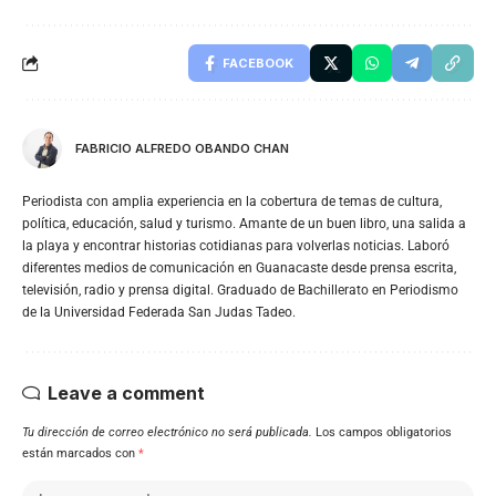
FACEBOOK
FABRICIO ALFREDO OBANDO CHAN
Periodista con amplia experiencia en la cobertura de temas de cultura,
política, educación, salud y turismo. Amante de un buen libro, una salida a
la playa y encontrar historias cotidianas para volverlas noticias. Laboró
diferentes medios de comunicación en Guanacaste desde prensa escrita,
televisión, radio y prensa digital. Graduado de Bachillerato en Periodismo
de la Universidad Federada San Judas Tadeo.
Leave a comment
Tu dirección de correo electrónico no será publicada.
Los campos obligatorios
están marcados con
*