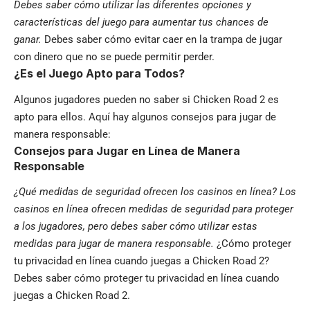
Debes saber cómo utilizar las diferentes opciones y
características del juego para aumentar tus chances de
ganar.
Debes saber cómo evitar caer en la trampa de jugar
con dinero que no se puede permitir perder.
¿Es el Juego Apto para Todos?
Algunos jugadores pueden no saber si Chicken Road 2 es
apto para ellos. Aquí hay algunos consejos para jugar de
manera responsable:
Consejos para Jugar en Línea de Manera
Responsable
¿Qué medidas de seguridad ofrecen los casinos en línea? Los
casinos en línea ofrecen medidas de seguridad para proteger
a los jugadores, pero debes saber cómo utilizar estas
medidas para jugar de manera responsable.
¿Cómo proteger
tu privacidad en línea cuando juegas a Chicken Road 2?
Debes saber cómo proteger tu privacidad en línea cuando
juegas a Chicken Road 2.