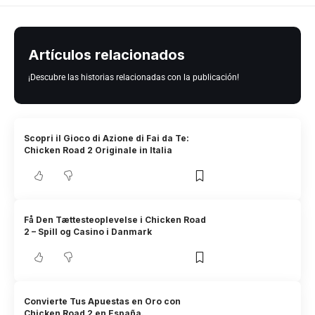
Artículos relacionados
¡Descubre las historias relacionadas con la publicación!
Scopri il Gioco di Azione di Fai da Te:
Chicken Road 2 Originale in Italia
Få Den Tættesteoplevelse i Chicken Road
2 – Spill og Casino i Danmark
Convierte Tus Apuestas en Oro con
Chicken Road 2 en España.