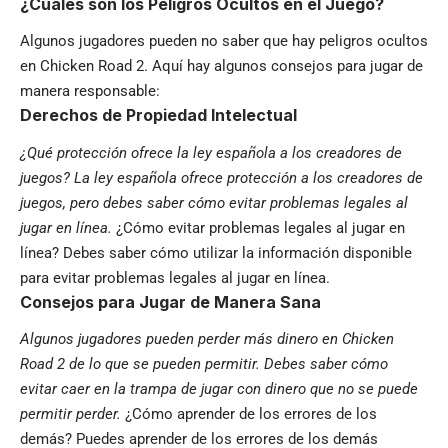
¿Cuáles son los Peligros Ocultos en el Juego?
Algunos jugadores pueden no saber que hay peligros ocultos
en Chicken Road 2. Aquí hay algunos consejos para jugar de
manera responsable:
Derechos de Propiedad Intelectual
¿Qué protección ofrece la ley española a los creadores de
juegos? La ley española ofrece protección a los creadores de
juegos, pero debes saber cómo evitar problemas legales al
jugar en línea.
¿Cómo evitar problemas legales al jugar en
línea? Debes saber cómo utilizar la información disponible
para evitar problemas legales al jugar en línea.
Consejos para Jugar de Manera Sana
Algunos jugadores pueden perder más dinero en Chicken
Road 2 de lo que se pueden permitir. Debes saber cómo
evitar caer en la trampa de jugar con dinero que no se puede
permitir perder.
¿Cómo aprender de los errores de los
demás? Puedes aprender de los errores de los demás