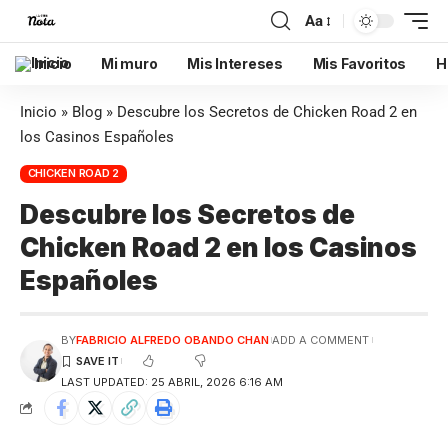
Aa
Inicio
Mi muro
Mis Intereses
Mis Favoritos
H
Inicio
»
Blog
»
Descubre los Secretos de Chicken Road 2 en
los Casinos Españoles
CHICKEN ROAD 2
Descubre los Secretos de
Chicken Road 2 en los Casinos
Españoles
BY
FABRICIO ALFREDO OBANDO CHAN
ADD A COMMENT
LAST UPDATED: 25 ABRIL, 2026 6:16 AM