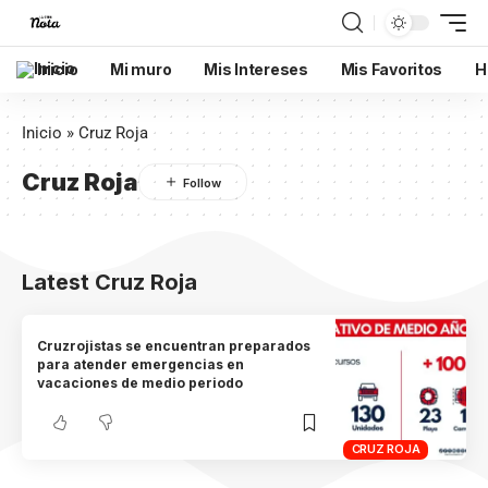
Inicio
Mi muro
Mis Intereses
Mis Favoritos
H
Inicio
»
Cruz Roja
Cruz Roja
Latest Cruz Roja
Cruzrojistas se encuentran preparados
para atender emergencias en
vacaciones de medio periodo
CRUZ ROJA