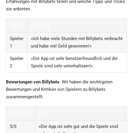
Erfahrungen mit Billybets teilen und welche Tipps und Tricks
sie anbieten.
Spieler
Erfahrung
Spieler
«Ich habe viele Stunden mit Billybets verbracht
1
und habe viel Geld gewonnen!»
Spieler
«Die App ist sehr benutzerfreundlich und die
2
Spiele sind sehr unterhaltsam!»
Bewertungen von Billybets
: Wir haben die wichtigsten
Bewertungen und Kritiken von Spielern zu Billybets
zusammengestellt.
Bewertung
Kritik
5/5
«Die App ist sehr gut und die Spiele sind