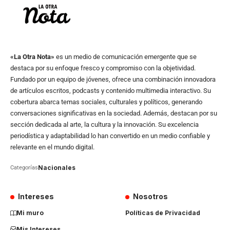
«La Otra Nota»
es un medio de comunicación emergente que se
destaca por su enfoque fresco y compromiso con la objetividad.
Fundado por un equipo de jóvenes, ofrece una combinación innovadora
de artículos escritos, podcasts y contenido multimedia interactivo. Su
cobertura abarca temas sociales, culturales y políticos, generando
conversaciones significativas en la sociedad. Además, destacan por su
sección dedicada al arte, la cultura y la innovación. Su excelencia
periodística y adaptabilidad lo han convertido en un medio confiable y
relevante en el mundo digital.
Nacionales
Categorías
Intereses
Nosotros
Mi muro
Políticas de Privacidad
Mis Intereses