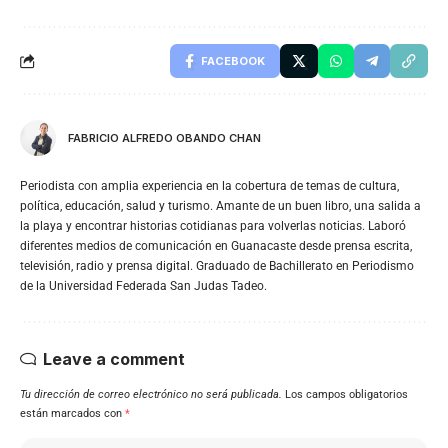
FACEBOOK
FABRICIO ALFREDO OBANDO CHAN
Periodista con amplia experiencia en la cobertura de temas de cultura,
política, educación, salud y turismo. Amante de un buen libro, una salida a
la playa y encontrar historias cotidianas para volverlas noticias. Laboró
diferentes medios de comunicación en Guanacaste desde prensa escrita,
televisión, radio y prensa digital. Graduado de Bachillerato en Periodismo
de la Universidad Federada San Judas Tadeo.
Leave a comment
Tu dirección de correo electrónico no será publicada.
Los campos obligatorios
están marcados con
*