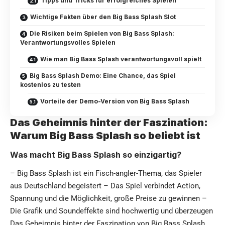
Tipps und Tricks für erfolgreiches Spielen
Wichtige Fakten über den Big Bass Splash Slot
Die Risiken beim Spielen von Big Bass Splash:
Verantwortungsvolles Spielen
Wie man Big Bass Splash verantwortungsvoll spielt
Big Bass Splash Demo: Eine Chance, das Spiel
kostenlos zu testen
Vorteile der Demo-Version von Big Bass Splash
Das Geheimnis hinter der Faszination:
Warum Big Bass Splash so beliebt ist
Was macht Big Bass Splash so einzigartig?
– Big Bass Splash ist ein Fisch-angler-Thema, das Spieler
aus Deutschland begeistert – Das Spiel verbindet Action,
Spannung und die Möglichkeit, große Preise zu gewinnen –
Die Grafik und Soundeffekte sind hochwertig und überzeugen
Das Geheimnis hinter der Faszination von Big Bass Splash