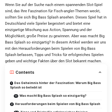
Wenn Sie auf der Suche nach einem spannenden Slot-Spiel
sind, das Ihre Faszination für Fisch-angler-Themen weckt,
sollten Sie sich Big Bass Splash ansehen. Dieses Spiel hat in
Deutschland viele Spieler begeistert und bietet eine
einzigartige Mischung aus Action, Spannung und der
Möglichkeit, große Preise zu gewinnen. Aber was macht Big
Bass Splash so einzigartig? In diesem Artikel werden wir uns
mit den Herausforderungen beim Spielen von Big Bass
Splash befassen, Tipps und Tricks für erfolgreiches Spielen
geben und wichtige Fakten über den Slot bekannt machen.
Contents
Das Geheimnis hinter der Faszination: Warum Big Bass
Splash so beliebt ist
Was macht Big Bass Splash so einzigartig?
Herausforderungen beim Spielen von Big Bass Splash