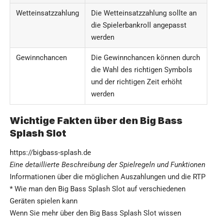
Wetteinsatzzahlung
Die Wetteinsatzzahlung sollte an
die Spielerbankroll angepasst
werden
Gewinnchancen
Die Gewinnchancen können durch
die Wahl des richtigen Symbols
und der richtigen Zeit erhöht
werden
Wichtige Fakten über den Big Bass
Splash Slot
https://bigbass-splash.de
Eine detaillierte Beschreibung der Spielregeln und Funktionen
Informationen über die möglichen Auszahlungen und die RTP
* Wie man den Big Bass Splash Slot auf verschiedenen
Geräten spielen kann
Wenn Sie mehr über den Big Bass Splash Slot wissen