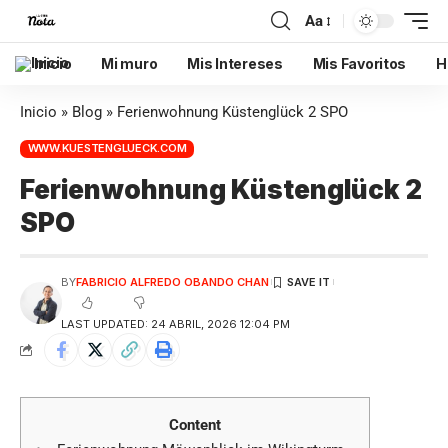
Aa
Inicio
Mi muro
Mis Intereses
Mis Favoritos
H
Inicio
»
Blog
»
Ferienwohnung Küstenglück 2 SPO
WWW.KUESTENGLUECK.COM
Ferienwohnung Küstenglück 2
SPO
BY
FABRICIO ALFREDO OBANDO CHAN
LAST UPDATED: 24 ABRIL, 2026 12:04 PM
Content