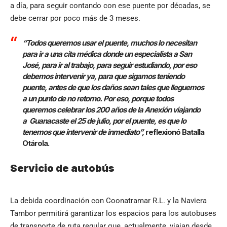
a día, para seguir contando con ese puente por décadas, se
debe cerrar por poco más de 3 meses.
“Todos queremos usar el puente, muchos lo necesitan
para ir a
una cita médica donde un especialista a San
José, para ir al
trabajo, para seguir estudiando, por eso
debemos intervenir ya, para que sigamos teniendo
puente, antes de que los daños sean
tales
que
lleguemos
a
un
punto
de
no
retorno.
Por
eso,
porque
todos
queremos celebrar los 200 años de la Anexión viajando
a
Guanacaste el 25 de julio, por el puente, es que lo
tenemos que
intervenir de inmediato”,
reflexionó Batalla
Otárola.
Servicio de autobús
La debida coordinación con Coonatramar R.L. y la Naviera
Tambor permitirá garantizar los espacios para los autobuses
de transporte de ruta regular que, actualmente, viajan desde