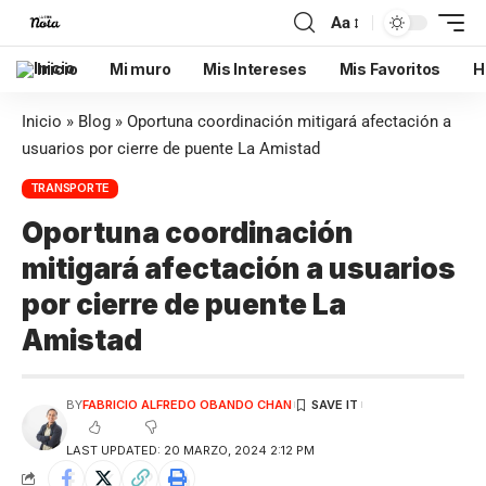
Aa
Inicio
Mi muro
Mis Intereses
Mis Favoritos
H
Inicio
»
Blog
»
Oportuna coordinación mitigará afectación a
usuarios por cierre de puente La Amistad
TRANSPORTE
Oportuna coordinación
mitigará afectación a usuarios
por cierre de puente La
Amistad
BY
FABRICIO ALFREDO OBANDO CHAN
LAST UPDATED: 20 MARZO, 2024 2:12 PM