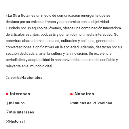
«La Otra Nota»
es un medio de comunicación emergente que se
destaca por su enfoque fresco y compromiso con la objetividad.
Fundado por un equipo de jóvenes, ofrece una combinación innovadora
de artículos escritos, podcasts y contenido multimedia interactivo. Su
cobertura abarca temas sociales, culturales y políticos, generando
conversaciones significativas en la sociedad. Además, destacan por su
sección dedicada al arte, la cultura y la innovación. Su excelencia
periodística y adaptabilidad lo han convertido en un medio confiable y
relevante en el mundo digital.
Nacionales
Categorías
Intereses
Nosotros
Mi muro
Políticas de Privacidad
Mis Intereses
Historial