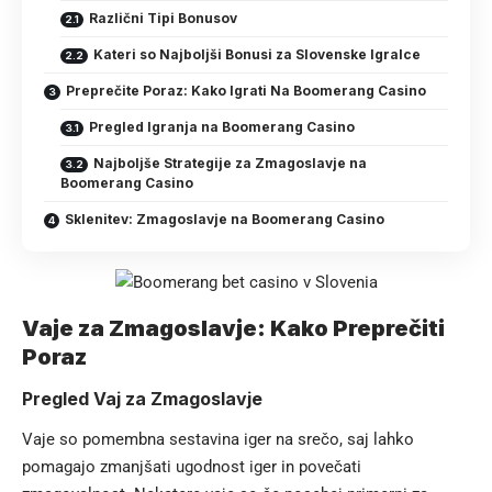
Različni Tipi Bonusov
Kateri so Najboljši Bonusi za Slovenske Igralce
Preprečite Poraz: Kako Igrati Na Boomerang Casino
Pregled Igranja na Boomerang Casino
Najboljše Strategije za Zmagoslavje na
Boomerang Casino
Sklenitev: Zmagoslavje na Boomerang Casino
Vaje za Zmagoslavje: Kako Preprečiti
Poraz
Pregled Vaj za Zmagoslavje
Vaje so pomembna sestavina iger na srečo, saj lahko
pomagajo zmanjšati ugodnost iger in povečati