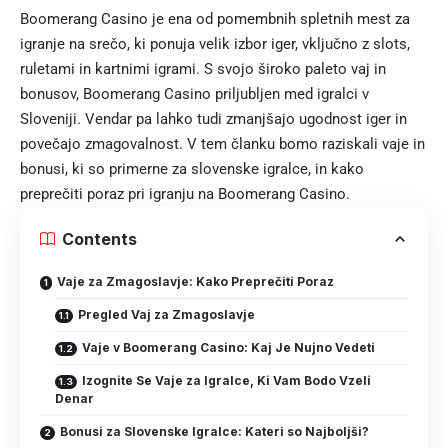
Boomerang Casino je ena od pomembnih spletnih mest za
igranje na srečo, ki ponuja velik izbor iger, vključno z slots,
ruletami in kartnimi igrami. S svojo široko paleto vaj in
bonusov, Boomerang Casino priljubljen med igralci v
Sloveniji. Vendar pa lahko tudi zmanjšajo ugodnost iger in
povečajo zmagovalnost. V tem članku bomo raziskali vaje in
bonusi, ki so primerne za slovenske igralce, in kako
preprečiti poraz pri igranju na Boomerang Casino.
Contents
Vaje za Zmagoslavje: Kako Preprečiti Poraz
Pregled Vaj za Zmagoslavje
Vaje v Boomerang Casino: Kaj Je Nujno Vedeti
Izognite Se Vaje za Igralce, Ki Vam Bodo Vzeli
Denar
Bonusi za Slovenske Igralce: Kateri so Najboljši?