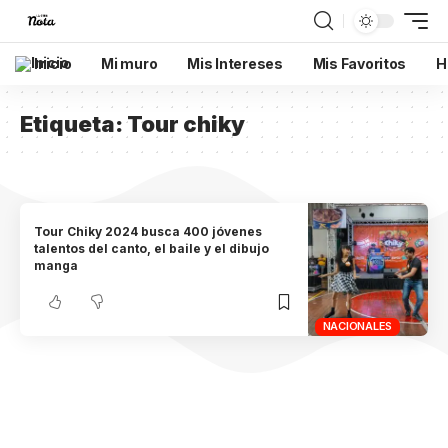
Inicio
Mi muro
Mis Intereses
Mis Favoritos
H
Etiqueta:
Tour chiky
Tour Chiky 2024 busca 400 jóvenes
talentos del canto, el baile y el dibujo
manga
NACIONALES