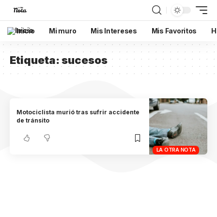
Inicio
Mi muro
Mis Intereses
Mis Favoritos
H
Etiqueta:
sucesos
Motociclista murió tras sufrir accidente
de tránsito
LA OTRA NOTA