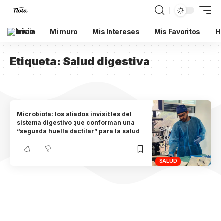
Inicio
Mi muro
Mis Intereses
Mis Favoritos
H
Etiqueta:
Salud digestiva
Microbiota: los aliados invisibles del
sistema digestivo que conforman una
“segunda huella dactilar” para la salud
SALUD