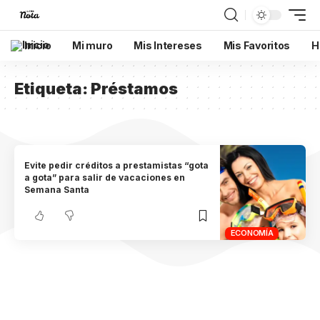
Inicio
Mi muro
Mis Intereses
Mis Favoritos
H
Etiqueta:
Préstamos
Evite pedir créditos a prestamistas “gota
a gota” para salir de vacaciones en
Semana Santa
ECONOMÍA